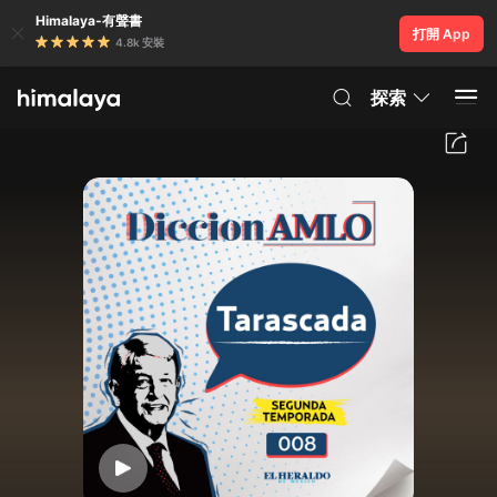
Himalaya-有聲書
打開 App
4.8k 安裝
探索