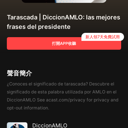
Tarascada | DiccionAMLO: las mejores
frases del presidente
新人領7天免費試用
打開APP收聽
聲音簡介
¿Conoces el significado de tarascada? Descubre el
significado de esta palabra utilizada por AMLO en el
DiccionAMLO See acast.com/privacy for privacy and
opt-out information.
DiccionAMLO