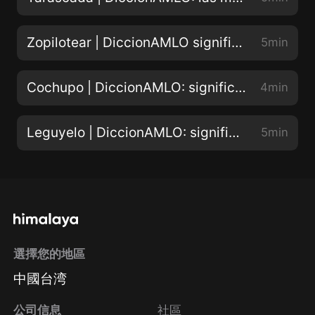
Zopilotear | DiccionAMLO significado de las jergas hispanas
5min
Cochupo | DiccionAMLO: significado del vocabulario electoral
4min
Leguyelo | DiccionAMLO: significado de las palabras favoritas del presidente
5min
選擇您的地區
中國台湾
公司信息
社區