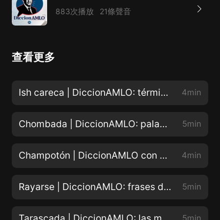
883次播放
21條聲音
查看更多
Ish careca | DiccionAMLO: términos coloquiales de Tabasco y su significado
4min
Chombada | DiccionAMLO: palabras y modismos tabasqueños del presidente
5min
Champotón | DiccionAMLO con palabras mayas, significado y uso en el lenguaje presidencial
4min
Rayarse | DiccionAMLO: frases del lenguaje coloquial mexicano
5min
Tarascada | DiccionAMLO: las mejores frases del presidente
5min