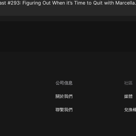
TCC Podcast #293: Figur
大秦：不裝了，你爹我是秦始皇丨爆
笑穿越丨伍壹劇社多人劇|趙家繼承
人秦朝
伍壹劇社
詭秘之主 | 多人有聲劇丨同名動畫原
著 | 西幻克蘇魯 | 烏賊作品
8082Audio
重生1980：開局迎娶姐姐閨蜜丨頭
陀淵領銜丨重生八零丨精品多人有聲
劇
頭陀淵講故事
公司信息
社區
成何體統丨雙穿反套路爆笑爽文丨冷
月淺淺&倔強的小紅丨精品多人有聲
劇
o冷月淺淺o
關於我們
媒體
聯繫我們
兌換