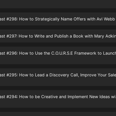
生命科學篇1-2·猴子警長科學探案記|
寶寶巴士科普
寶寶巴士
st #298: How to Strategically Name Offers with Avi Webb
【新民間劇場】我的老千江湖｜ 有聲
的紫襟｜ 魔幻千手
有聲的紫襟
st #297: How to Write and Publish a Book with Mary Adki
《夜色鋼琴曲》
夜色鋼琴曲趙海洋
太荒吞天訣丨熱血玄幻丨紫襟領銜有
聲劇
有聲的紫襟
嫡女貴嫁 | 一刀蘇蘇團隊制作 | 古言
宮鬥重生爽文 多人有聲劇
一刀蘇蘇
TCC Podcast 
中國大案紀實 | 每日一驚案！真實案
件恐怖刑偵尚文
大舌頭尚文