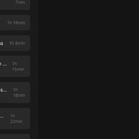
7min
1h 18min
ns
1h 8min
TCC Podcast #296: How to Use the C.O.U.R.S.E Framework to Launch Your Offer with Grace Fortune
1h
15min
TCC Podcast #295: How to Lead a Discovery Call, Improve Your Sales Skills, and Build Better Habits with Ed Gandia
1h
18min
#294: How to be Creative and Implement New Ideas with Nicole Morton
1h
22min