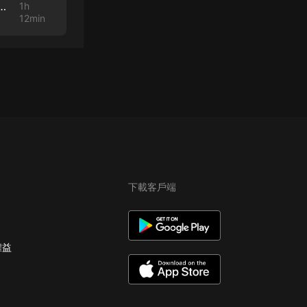
ing Out When it’s Time to Quit with Marcella Allison
1h
12min
下載客戶端
權益