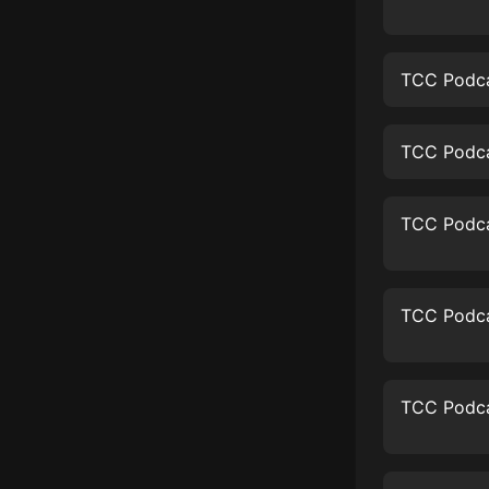
經典名著
人物傳記
TCC Podca
電影
生活
TCC Podca
英語
日語
課程
少兒教育
二次元
教育培訓
IT科技
汽車