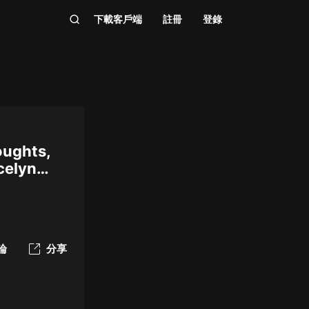
下載客戶端
註冊
登錄
oughts,
celyn
論
分享