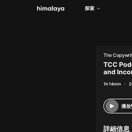
探索
全部
小說
個人成長
The Copywrit
相聲評書
TCC Podc
and Inco
兒童
Brady
1h 14min
2
歷史
情感治愈
播放
健康養生
商業財經
詳細信息
廣播劇