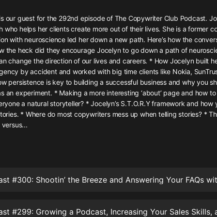
灰姑娘音樂
s our guest for the 292nd episode of The Copywriter Club Podcast. Joc
 who helps her clients create more out of their lives. She is a former c
郭德綱於謙相聲全集
ion with neuroscience led her down a new path. Here’s how the convers
德雲社郭德綱相聲VIP
ow the heck did they encourage Jocelyn to go down a path of neurosc
an change the direction of our lives and careers. * How Jocelyn built h
安全警長啦咘啦哆·假期篇|新篇章加
gency by accident and worked with big time clients like Nokia, SunTru
更|寶寶巴士故事
ow persistence is key to building a successful business and why you sh
寶寶巴士
as an experiment. * Making a more interesting ‘about’ page and how to
veryone a natural storyteller? * Jocelyn’s S.T.O.R.Y framework and how
凡人修仙傳|楊洋主演影視原著|薑廣
濤配音多播版本
stories. * Where do most copywriters mess up when telling stories? * T
光合積木
 versus...
摸金天師【第一季】（紫襟演播）
有聲的紫襟
無敵六皇子|爆笑穿越|無敵流皇子|安
燃領銜有聲小說
安燃