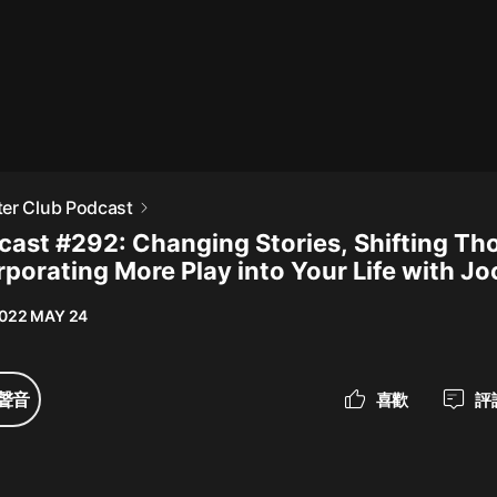
最佳女婿｜都市異能多人有聲劇｜一
種侃侃｜有聲小說
一種侃侃
米小圈上學記:一二三年級 | 暢銷出版
er Club Podcast
物
ast #292: Changing Stories, Shifting Th
米小圈
rporating More Play into Your Life with Jo
破壞者聯盟篇1-4季·猴子警長科學探
案記|寶寶巴士
022 MAY 24
寶寶巴士
大奉打更人丨頭陀淵領銜多人有聲
聲音
喜歡
評
劇|暢聽全集|王鶴棣、田曦薇主演影
視劇原著|賣報小郎君
頭陀淵講故事
總有這樣的歌只想一個人聽