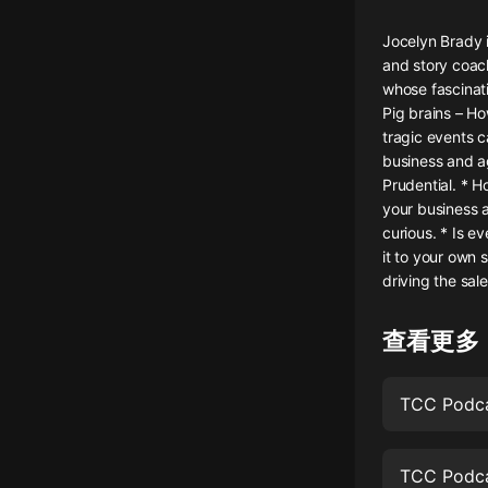
懸疑
Jocelyn Brady i
and story coach
科幻
whose fascinat
Pig brains – H
好書精講
tragic events c
外語
business and a
Prudential. * H
耽美
your business 
curious. * Is e
認知思維
it to your own 
driving the sale
人文
音樂
查看更多
粵語
頭條
娛樂