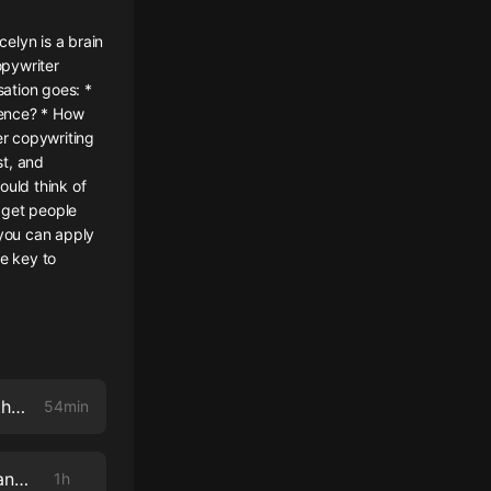
elyn is a brain
opywriter
ation goes: *
ience? * How
er copywriting
st, and
ould think of
 get people
 you can apply
he key to
TCC Podcast #300: Shootin’ the Breeze and Answering Your FAQs with Kira Hug and Rob Marsh
54min
TCC Podcast #299: Growing a Podcast, Increasing Your Sales Skills, and Mastering Your Craft with Belinda Ellsworth
1h