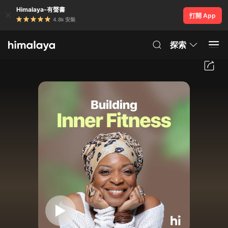
Himalaya-有聲書
打開 App
4.8k 安裝
探索