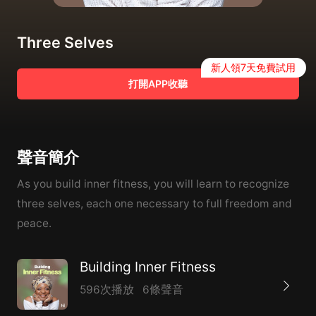
Three Selves
新人領7天免費試用
打開APP收聽
聲音簡介
As you build inner fitness, you will learn to recognize
three selves, each one necessary to full freedom and
peace.
Building Inner Fitness
596次播放
6條聲音