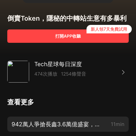
倒賣Token，隱秘的中轉站生意有多暴利
新人領7天免費試用
打開APP收聽
Tech星球每日深度
474次播放
1254條聲音
查看更多
942萬人爭搶長鑫3.6萬億盛宴，誰套現離場，誰重倉豪賭？
11min