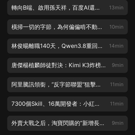
轉向B端、啟用孫天祥，百度AI還剩幾張底牌？
13min
橫掃一切的字節，為何偏偏啃不動付費網文？
10min
林俊暘離職140天，Qwen3.8重回開源，阿里大模型還能打嗎？
14min
唐傑楊植麟師徒對決：Kimi K3炸榜，智譜蒸發3000億
9min
阿里騰訊領銜，“反字節聯盟”狙擊Seedance？
11min
7300個Skill、16萬開發者：小紅書開始種“AI”
11min
外賣大戰之后，淘寶閃購的“新增長極”
9min