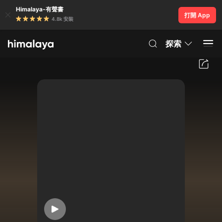
Himalaya-有聲書
打開 App
4.8k 安裝
探索