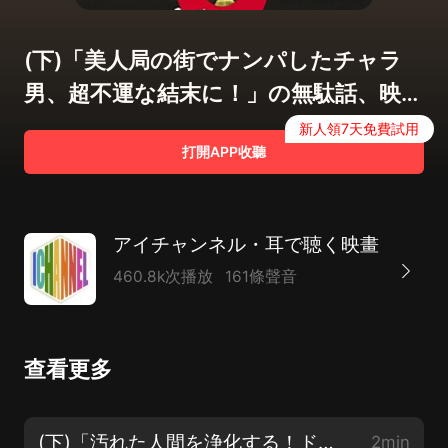
(下)「美人局の街でナンパしたチャラ
男、超不運な結末に！」の無駄話、映
畫・Uターン
新人領7天免費試用
打開APP收聽
アイチャンネル・耳で聴く映畫
460.8k次播放
161條聲音
查看更多
(下)「汚れた人間を浄化する！ドイツの人類補完計畫」の無駄話、映畫・キラーコンドーム
2min