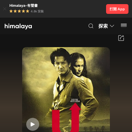
Himalaya-有聲書
打開 App
4.8k 安裝
探索