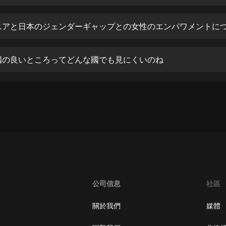
生命科學篇1-2·猴子警長科學探案記|
寶寶巴士科普
寶寶巴士
【新民間劇場】我的老千江湖｜ 有聲
的紫襟｜ 魔幻千手
8 自國の良いところってどんな國でも見にくいのね
有聲的紫襟
《夜色鋼琴曲》
夜色鋼琴曲趙海洋
太荒吞天訣丨熱血玄幻丨紫襟領銜有
聲劇
有聲的紫襟
嫡女貴嫁 | 一刀蘇蘇團隊制作 | 古言
宮鬥重生爽文 多人有聲劇
公司信息
社區
一刀蘇蘇
中國大案紀實 | 每日一驚案！真實案
關於我們
媒體
件恐怖刑偵尚文
大舌頭尚文