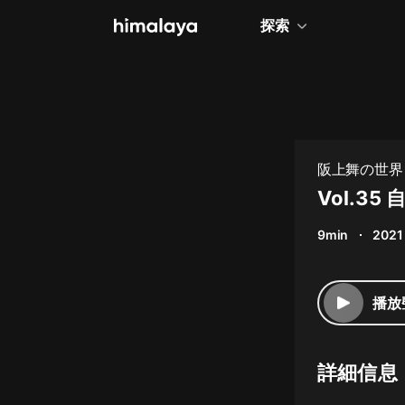
探索
全部
小說
個人成長
阪上舞の世界
相聲評書
Vol.
兒童
9min
2021
歷史
情感治愈
播放
健康養生
商業財經
詳細信息
廣播劇