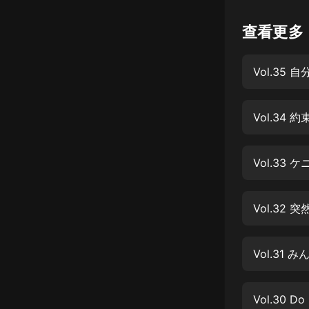
懸疑
查看更多
科幻
Vol.3
好書精講
外語
Vol.34
耽美
認知思維
Vol.33
人文
音樂
Vol.32
粵語
頭條
娛樂
Vol.30 Do 