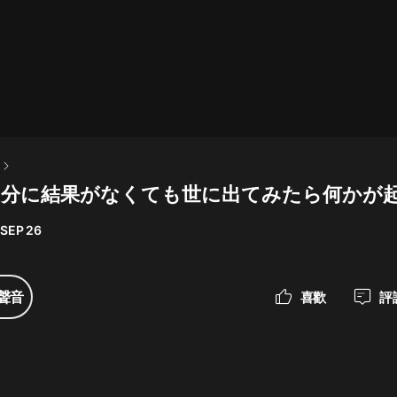
最佳女婿｜都市異能多人有聲劇｜一
種侃侃｜有聲小說
一種侃侃
米小圈上學記:一二三年級 | 暢銷出版
物
35 自分に結果がなくても世に出てみたら何かが
米小圈
 SEP 26
破壞者聯盟篇1-4季·猴子警長科學探
案記|寶寶巴士
寶寶巴士
聲音
喜歡
評
大奉打更人丨頭陀淵領銜多人有聲
劇|暢聽全集|王鶴棣、田曦薇主演影
視劇原著|賣報小郎君
頭陀淵講故事
總有這樣的歌只想一個人聽