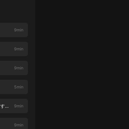
9min
9min
9min
5min
Vol.31 みんな優しさで溢れてる！ケニアに雇用を産みマスクを學校に寄付するプロジェクト
9min
9min