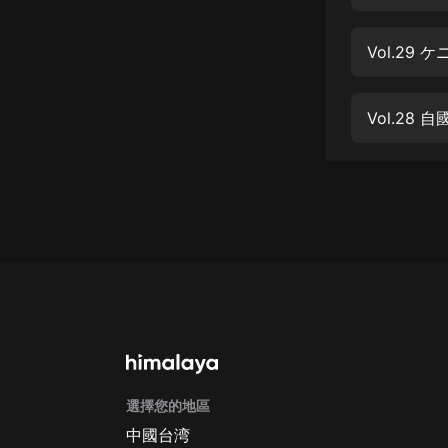
經典名著
人物傳記
電影
生活
Vol.2
英語
日語
課程
少兒教育
二次元
教育培訓
IT科技
選擇您的地區
汽車
中國台湾