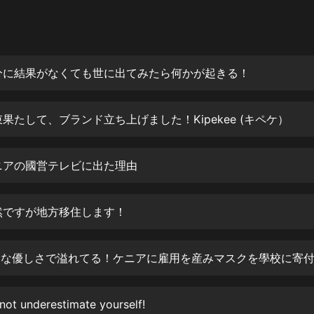
灰姑娘音樂
郭德綱於謙相聲全集
德雲社郭德綱相聲VIP
5 自分に結果がなくても世に出てみたら何かが起きる！
安全警長啦咘啦哆·假期篇|新篇章加
更|寶寶巴士故事
 約束果たして、ブランド立ち上げました！Kipekee (キペケ）
寶寶巴士
凡人修仙傳|楊洋主演影視原著|薑廣
濤配音多播版本
 ケニアの國営テレビに出た理由
光合積木
 突然ですが地方移住します！
摸金天師【第一季】（紫襟演播）
有聲的紫襟
無敵六皇子|爆笑穿越|無敵流皇子|安
燃領銜有聲小說
安燃
not underestimate yourself!