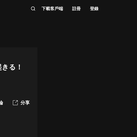
下載客戶端
註冊
登錄
起きる！
論
分享