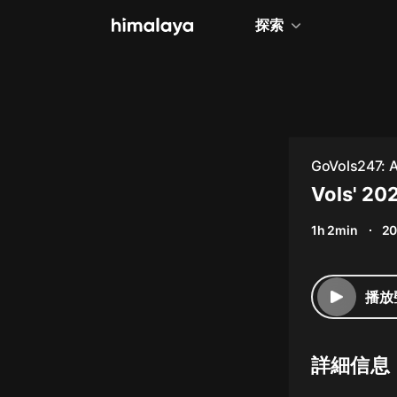
探索
全部
小說
個人成長
GoVols247: A
相聲評書
Vols' 20
兒童
1h 2min
20
歷史
情感治愈
播放
健康養生
商業財經
詳細信息
廣播劇