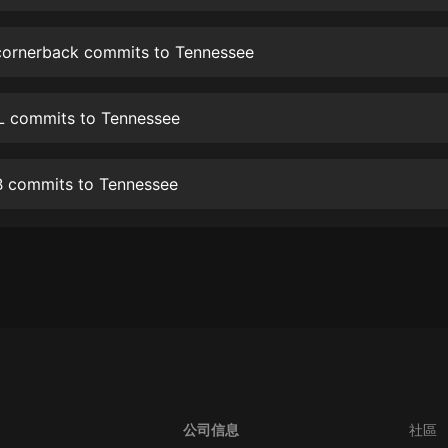
生命科學篇1-2·猴子警長科學探案記|
寶寶巴士科普
寶寶巴士
cornerback commits to Tennessee
【新民間劇場】我的老千江湖｜ 有聲
的紫襟｜ 魔幻千手
L commits to Tennessee
有聲的紫襟
《夜色鋼琴曲》
B commits to Tennessee
夜色鋼琴曲趙海洋
太荒吞天訣丨熱血玄幻丨紫襟領銜有
聲劇
有聲的紫襟
嫡女貴嫁 | 一刀蘇蘇團隊制作 | 古言
宮鬥重生爽文 多人有聲劇
一刀蘇蘇
中國大案紀實 | 每日一驚案！真實案
件恐怖刑偵尚文
公司信息
社區
大舌頭尚文