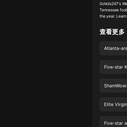
GoVols247's We
懸疑
Tennessee foot
the year. Lear
科幻
好書精講
查看更多
外語
Atlanta-a
耽美
認知思維
Five-star 
人文
音樂
ShamWow: 
粵語
Elite Virg
頭條
娛樂
Five-star 