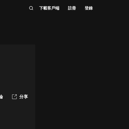
下載客戶端
註冊
登錄
論
分享