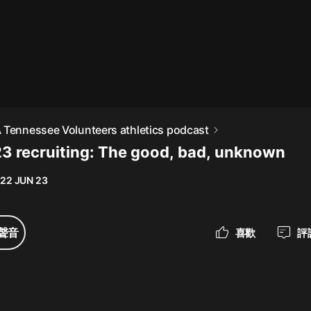
最佳女婿｜都市異能多人有聲劇｜一
種侃侃｜有聲小說
一種侃侃
米小圈上學記:一二三年級 | 暢銷出版
 Tennessee Volunteers athletics podcast
物
23 recruiting: The good, bad, unknown
米小圈
22 JUN 23
破壞者聯盟篇1-4季·猴子警長科學探
案記|寶寶巴士
寶寶巴士
聲音
喜歡
評
大奉打更人丨頭陀淵領銜多人有聲
劇|暢聽全集|王鶴棣、田曦薇主演影
視劇原著|賣報小郎君
頭陀淵講故事
總有這樣的歌只想一個人聽