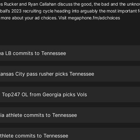
灰姑娘音樂
s Rucker and Ryan Callahan discuss the good, the bad and the unkno
ball's 2023 recruiting cycle heading into arguably the most important 
n more about your ad choices. Visit megaphone.fm/adchoices
郭德綱於謙相聲全集
德雲社郭德綱相聲VIP
安全警長啦咘啦哆·假期篇|新篇章加
更|寶寶巴士故事
rea LB commits to Tennessee
寶寶巴士
凡人修仙傳|楊洋主演影視原著|薑廣
濤配音多播版本
Kansas City pass rusher picks Tennessee
光合積木
Top247 OL from Georgia picks Vols
摸金天師【第一季】（紫襟演播）
有聲的紫襟
inia athlete commits to Tennessee
無敵六皇子|爆笑穿越|無敵流皇子|安
燃領銜有聲小說
安燃
athlete commits to Tennessee