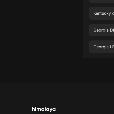
經典名著
人物傳記
Kentucky 
電影
生活
Georgia D
英語
Georgia L
日語
課程
少兒教育
二次元
教育培訓
IT科技
汽車