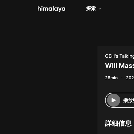
探索
全部
小說
個人成長
GBH's Talking
相聲評書
Will Mas
兒童
28min
202
歷史
情感治愈
播放
健康養生
商業財經
詳細信息
廣播劇