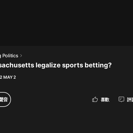
最佳女婿｜都市異能多人有聲劇｜一
種侃侃｜有聲小說
一種侃侃
米小圈上學記:一二三年級 | 暢銷出版
 Politics
物
sachusetts legalize sports betting?
米小圈
2 MAY 2
破壞者聯盟篇1-4季·猴子警長科學探
案記|寶寶巴士
寶寶巴士
聲音
喜歡
評
大奉打更人丨頭陀淵領銜多人有聲
劇|暢聽全集|王鶴棣、田曦薇主演影
視劇原著|賣報小郎君
頭陀淵講故事
總有這樣的歌只想一個人聽