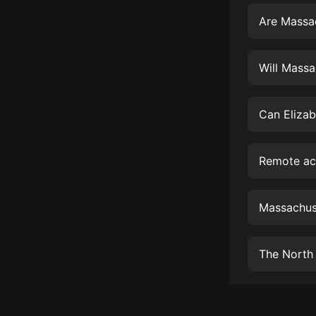
經典名著
Are Massac
人物傳記
電影
Will Massa
生活
英語
Can Elizab
日語
Remote acc
課程
少兒教育
二次元
教育培訓
The North 
IT科技
汽車