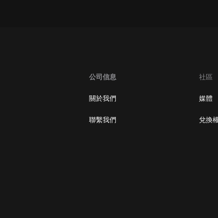
大秦：不裝了，你爹我是秦始皇丨爆
笑穿越丨伍壹劇社多人劇|趙家繼承
人秦朝
伍壹劇社
詭秘之主 | 多人有聲劇丨同名動畫原
著 | 西幻克蘇魯 | 烏賊作品
8082Audio
公司信息
社區
重生1980：開局迎娶姐姐閨蜜丨頭
關於我們
媒體
陀淵領銜丨重生八零丨精品多人有聲
劇
頭陀淵講故事
聯繫我們
兌換
成何體統丨雙穿反套路爆笑爽文丨冷
月淺淺&倔強的小紅丨精品多人有聲
劇
o冷月淺淺o