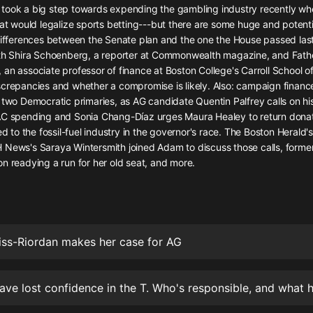
灰姑娘音樂
took a big step towards expending the gambling industry recently wh
hat would legalize sports betting---but there are some huge and potenti
 differences between the Senate plan and the one the House passed las
郭德綱於謙相聲全集
ith Shira Schoenberg, a reporter at Commonwealth magazine, and Fath
德雲社郭德綱相聲VIP
 an associate professor of finance at Boston College's Carroll School
crepancies and whether a compromise is likely. Also: campaign finance
安全警長啦咘啦哆·假期篇|新篇章加
 two Democratic primaries, as AG candidate Quentin Palfrey calls on h
更|寶寶巴士故事
AC spending and Sonia Chang-Díaz urges Maura Healey to return dona
寶寶巴士
ed to the fossil-fuel industry in the governor's race. The Boston Herald's
 News's Saraya Wintersmith joined Adam to discuss those calls, former
凡人修仙傳|楊洋主演影視原著|薑廣
濤配音多播版本
n readying a run for her old seat, and more.
光合積木
摸金天師【第一季】（紫襟演播）
有聲的紫襟
iss-Riordan makes her case for AG
無敵六皇子|爆笑穿越|無敵流皇子|安
燃領銜有聲小說
安燃