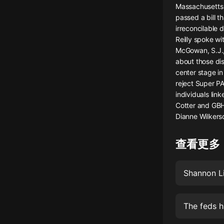
Massachusetts 
懸疑
passed a bill t
irreconcilable
科幻
Reilly spoke w
McGowan, S.J.,
好書精講
about those dis
外語
center stage in
reject Super P
耽美
individuals link
Cotter and GBH
認知思維
Dianne Wilkerso
人文
查看更多
音樂
粵語
Shannon L
頭條
娛樂