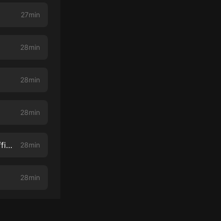
27min
28min
28min
28min
Massachusetts roads are getting more dangerous. Are automated traffic cameras the answer?
28min
28min