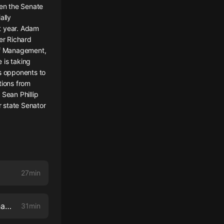
en the Senate
ally
t year. Adam
er Richard
 of Management,
 is taking
is opponents to
tions from
 Sean Phillip
 state Senator
27min
The feds have lost confidence in the T. Who's responsible, and what happens next?
31min