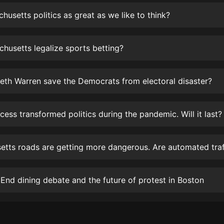
生命科學篇1-2·猴子警長科學探案記|
寶寶巴士科普
husetts politics as great as we like to think?
寶寶巴士
【新民間劇場】我的老千江湖｜ 有聲
chusetts legalize sports betting?
的紫襟｜ 魔幻千手
有聲的紫襟
eth Warren save the Democrats from electoral disaster?
《夜色鋼琴曲》
夜色鋼琴曲趙海洋
ess transformed politics during the pandemic. Will it last?
太荒吞天訣丨熱血玄幻丨紫襟領銜有
聲劇
有聲的紫襟
嫡女貴嫁 | 一刀蘇蘇團隊制作 | 古言
宮鬥重生爽文 多人有聲劇
End dining debate and the future of protest in Boston
一刀蘇蘇
中國大案紀實 | 每日一驚案！真實案
件恐怖刑偵尚文
大舌頭尚文