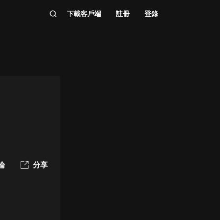
下載客戶端
註冊
登錄
論
分享