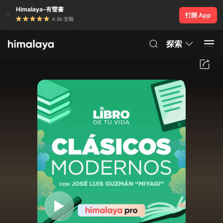
Himalaya-有聲書
打開 App
4.8k 安裝
探索