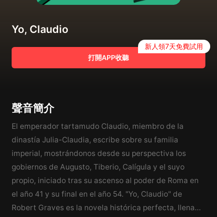
Yo, Claudio
新人領7天免費試用
打開APP收聽
聲音簡介
El emperador tartamudo Claudio, miembro de la
dinastía Julia-Claudia, escribe sobre su familia
imperial, mostrándonos desde su perspectiva los
gobiernos de Augusto, Tiberio, Calígula y el suyo
propio, iniciado tras su ascenso al poder de Roma en
el año 41 y su final en el año 54. "Yo, Claudio" de
Robert Graves es la novela histórica perfecta, llena