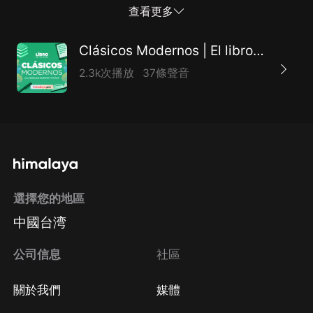
de una inquietante actualidad y con los retratos
查看更多
humanos de una impactante profundidad. Su lección
es clara: el poder siempre tiene las manos manchadas
Clásicos Modernos | El libro de tu vida
de sangre.
2.3k次播放
37條聲音
選擇您的地區
中國台湾
公司信息
社區
關於我們
媒體