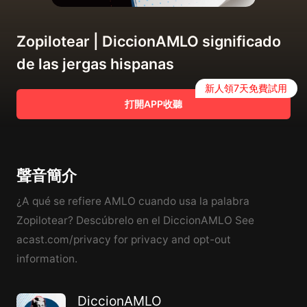
Zopilotear | DiccionAMLO significado
de las jergas hispanas
新人領7天免費試用
打開APP收聽
聲音簡介
¿A qué se refiere AMLO cuando usa la palabra
Zopilotear? Descúbrelo en el DiccionAMLO See
acast.com/privacy for privacy and opt-out
information.
DiccionAMLO