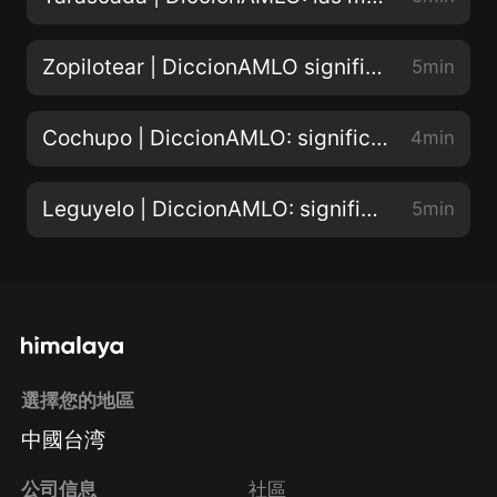
Zopilotear | DiccionAMLO significado de las jergas hispanas
5min
Cochupo | DiccionAMLO: significado del vocabulario electoral
4min
Leguyelo | DiccionAMLO: significado de las palabras favoritas del presidente
5min
選擇您的地區
中國台湾
公司信息
社區