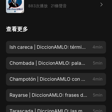
883次播放
21條聲音
查看更多
Ish careca | DiccionAMLO: términos coloquiales de Tabasco y su significado
4min
Chombada | DiccionAMLO: palabras y modismos tabasqueños del presidente
5min
Champotón | DiccionAMLO con palabras mayas, significado y uso en el lenguaje presidencial
4min
Rayarse | DiccionAMLO: frases del lenguaje coloquial mexicano
5min
Tarascada | DiccionAMLO: las mejores frases del presidente
5min