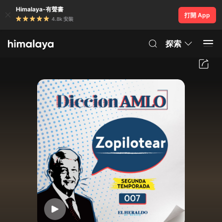
Himalaya-有聲書
打開 App
4.8k 安裝
探索