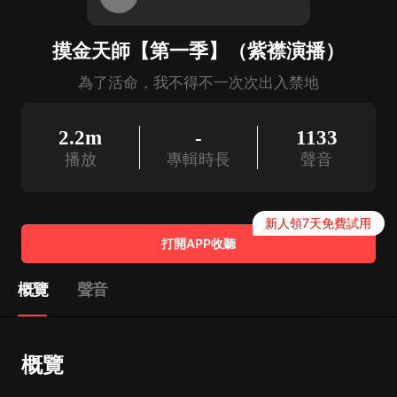
摸金天師【第一季】（紫襟演播）
為了活命，我不得不一次次出入禁地
2.2m
-
1133
播放
專輯時長
聲音
新人領7天免費試用
打開APP收聽
概覽
聲音
概覽