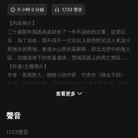
0 小時 0 分鐘
1,133 聲音
【內容簡介】
二十歲那年我因為貪財收了一件不該收的古董，從那以
后，為了活命，我不得不一次次出入那些對於活人來說十
死無生的禁地。秦嶺大山里的墓葬群，西北戈壁中的無人
區，浩瀚深海下的失落遺跡，雪域高原上的死亡禁區……
【作者/主播簡介】
作者：風塵散人，網絡小說作家，代表作《摸金天師》
主播：有聲的紫襟，喜馬拉雅FM超人氣王牌主播，聲音
磁性，演播方式多變，擅長恐怖懸疑類小說，在喜馬拉雅
查看更多
已獲得400萬粉絲，長期霸榜全球華語博客巔峰榜，代表
作《藏地密碼》《摸金天師》。
聲音
1133聲音