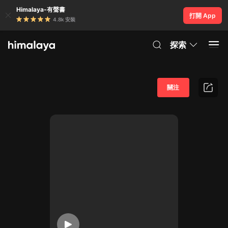
Himalaya-有聲書
打開 App
4.8k 安裝
探索
關注