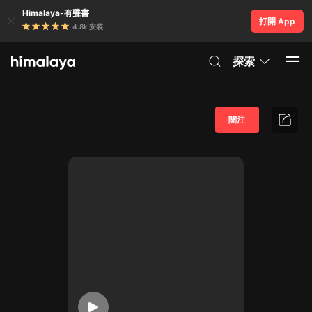
Himalaya-有聲書
打開 App
4.8k 安裝
探索
關注