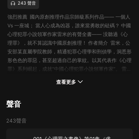
243 聲音
強烈推薦 國內原創推理作品宗師級系列作品—— 一個人
Vs 一座城； 當人心成為凶器，誰來當勇敢的砝碼？ 中國
心理犯罪小說領軍作家雷米的有聲全書—— 没聽過《心
理罪》，就不算認識中國原創推理！ 作者簡介 雷米，公
安部某直屬學院教師，精通犯罪心理學和刑偵學，洞悉形
形色色的罪惡，甚至超過自己的掌紋。以其代表作《心理
罪》系列崛起，成就“中國心理犯罪小說領軍作家”。 雷米
作品先后被譯成多種文字在歐美、東南亞等地出版，繁體
查看更多
版在香港和臺灣地區上市。《心理罪》系列網劇登錄多家
大型視頻平臺，分别由李易峰和鄧超主演的兩部大電影，
聲音
亦於2017年隆重上映。 內容簡介 泡芙先生演播的雷米
《心理罪》有聲書包括： 五部全書： 《畫像》《教化
243聲音
場》《暗河》《城市之光》《第七個讀者》 以及四部番
外： 《毒樹之果》《斯金納之箱》《月館的謊言》《兩
生花》 心理罪之畫像 一再模仿世界著名的連環殺手，在