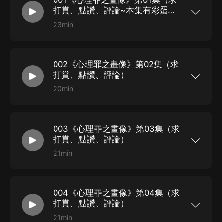
001《心理罪之畫像》第01集（求
打賞、點讚、評論~本集有彩蛋
C 市連續作出令人戰栗的凶殺案，是心理扭曲還是痛恨社
哦）
23min
會？沉默寡言的推理天才方木不願幫助警方破案，卻發現
《心理罪》是雷米編著的小說，內容講述一個喜歡
把牛奶和人血攪拌在一起喝下去的殺手，他是有特
自己還是被卷進其中。最后伏法的凶手被槍決之后連環血
殊的疾病還是傳說中千年不死的吸血鬼？ C市連續
案仍然出現，而且更加殘忍！是錯殺好人，還是另有模
發生四起強奸殺人案，被害人都是25至30歲之間
002《心理罪之畫像》第02集（求
的白領，這到底是報復殺人還是簡單的劫色？ 一個
仿？ 當無形的凶手將方木身邊的人逐個暗害，他是否能
品學兼優的研究生，卻忽然之間發瘋似的攻擊自己
打賞、點讚、評論）
的同窗好友，他是被人催眠還是蓄謀已久殺人滅
挺過這崩潰的邊緣？在惡魔終於露出馬腳時，方木是否能
口……
20min
在緊要關頭準確地“畫”出魔鬼真容？ 心理罪之教化場 這
《心理罪》是雷米編著的小說，內容講述一個喜歡
把牛奶和人血攪拌在一起喝下去的殺手，他是有特
是一群受過傷的可憐人，在共同參與進名為“教化場”的實
殊的疾病還是傳說中千年不死的吸血鬼？ C市連續
發生四起強奸殺人案，被害人都是25至30歲之間
驗后，為何没能治愈心靈的創傷，卻變得更加凶殘暴戾，
003《心理罪之畫像》第03集（求
的白領，這到底是報復殺人還是簡單的劫色？ 一個
品學兼優的研究生，卻忽然之間發瘋似的攻擊自己
甚至殺死當初的組織者？從《畫像》中走來的方木再次卷
打賞、點讚、評論）
的同窗好友，他是被人催眠還是蓄謀已久殺人滅
入戲劇性的殺戮之中，他他能否頂住這魔鬼般的儀式，讓
口……
21min
《心理罪》是雷米編著的小說，內容講述一個喜歡
妄圖改變别人命運的黑手現出原形？ 如果有掌控别人命
把牛奶和人血攪拌在一起喝下去的殺手，他是有特
殊的疾病還是傳說中千年不死的吸血鬼？ C市連續
運的機會，你會變成魔鬼嗎？ 心理罪之暗河 公安局長親
發生四起強奸殺人案，被害人都是25至30歲之間
004《心理罪之畫像》第04集（求
的白領，這到底是報復殺人還是簡單的劫色？ 一個
手擊斃殺害人質的劫匪，死者的屍體卻不翼而飛。是騙
品學兼優的研究生，卻忽然之間發瘋似的攻擊自己
打賞、點讚、評論）
局，還是更大的陰謀？ 當紅女星神秘失蹤，綁架者寄來
的同窗好友，他是被人催眠還是蓄謀已久殺人滅
口……
21min
的不雅影像暗藏玄機。千鈞一發之時，如何破解那阻止滅