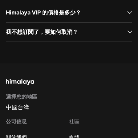
Himalaya VIP 的價格是多少？
我不想訂閱了，要如何取消？
通過網頁端訂閱如何取消？
點擊這裡
通過手機端訂閱如何取消？
選擇您的地區
Apple Store取消訂閱
中國台湾
方法
Google Play取消訂閱方法
公司信息
社區
關於我們
媒體