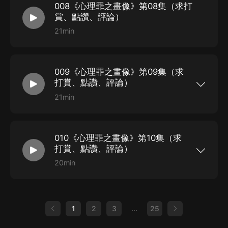
008《心理罪之畫像》第08集（求打
光”的下一個目標。 每個人又都變得肆無忌憚——“城市之
賞、點讚、評論）
光”是我們的！而他們自己，則希望成為那柄屠刀上的一
21min
段利刃。 當這架天平開始傾斜，人人變成凶器的當下，
他當了一顆勇敢的砝碼。 心理罪之第七個讀者 開啟一段
塵封的往事，心中有痛，但也看見希望。 美麗的大學校
009《心理罪之畫像》第09集（求
打賞、點讚、評論）
園，離奇案件接連發生，看似没有聯系的凶案里，卻透露
21min
出讓人難以置信的死亡氣息。曾經歡快的校園生活，驟然
《心理罪》是雷米編著的小說，內容講述一個喜歡
一片死寂，方木美好的初戀也被永遠封存。方木於偶然的
把牛奶和人血攪拌在一起喝下去的殺手，他是有特
殊的疾病還是傳說中千年不死的吸血鬼？ C市連續
機會發現了“死亡借書卡”。凶手就在身邊。他是誰？方木
發生四起強奸殺人案，被害人都是25至30歲之間
010《心理罪之畫像》第10集（求
的白領，這到底是報復殺人還是簡單的劫色？ 一個
能阻止他嗎？第七個讀者，將會怎樣影響方木的人生……
品學兼優的研究生，卻忽然之間發瘋似的攻擊自己
打賞、點讚、評論）
的同窗好友，他是被人催眠還是蓄謀已久殺人滅
口……
20min
《心理罪》是雷米編著的小說，內容講述一個喜歡
把牛奶和人血攪拌在一起喝下去的殺手，他是有特
殊的疾病還是傳說中千年不死的吸血鬼？ C市連續
發生四起強奸殺人案，被害人都是25至30歲之間
的白領，這到底是報復殺人還是簡單的劫色？ 一個
1
2
3
...
25
品學兼優的研究生，卻忽然之間發瘋似的攻擊自己
的同窗好友，他是被人催眠還是蓄謀已久殺人滅
口……