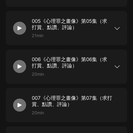
《心理罪》是雷米編著的小說，內容講述一個喜歡
把牛奶和人血攪拌在一起喝下去的殺手，他是有特
頂之災的密碼？他，是攜手並肩的戰友，還是心懷不軌的
殊的疾病還是傳說中千年不死的吸血鬼？ C市連續
豺狼？ 測謊儀前，老友敘舊瞬間變成鬥智的戰場；日夜
發生四起強奸殺人案，被害人都是25至30歲之間
005《心理罪之畫像》第05集（求
的白領，這到底是報復殺人還是簡單的劫色？ 一個
轟鳴的冰櫃中，是地獄般的景象；從未營業的浴宮里，除
品學兼優的研究生，卻忽然之間發瘋似的攻擊自己
打賞、點讚、評論）
的同窗好友，他是被人催眠還是蓄謀已久殺人滅
了站著死去的他，還有另一個微弱的心跳。荒涼寂靜的山
口……
21min
《心理罪》是雷米編著的小說，內容講述一個喜歡
林里，絕望的呼救聲只換來天地間心照不宣的沉默。 遙
把牛奶和人血攪拌在一起喝下去的殺手，他是有特
遠神秘的村莊，有富足的生活和空虛的靈魂。拯救、追
殊的疾病還是傳說中千年不死的吸血鬼？ C市連續
發生四起強奸殺人案，被害人都是25至30歲之間
逐、殺戮、覺醒，統統在那幽深陰森的所在上演。誰在說
006《心理罪之畫像》第06集（求
的白領，這到底是報復殺人還是簡單的劫色？ 一個
品學兼優的研究生，卻忽然之間發瘋似的攻擊自己
打賞、點讚、評論）
謊？誰已背叛？誰在那一千五百度的鋼水里怒吼？誰在萬
的同窗好友，他是被人催眠還是蓄謀已久殺人滅
口……
20min
劫不復的絕境中反擊？ 方木是否注定會在命運的漩渦
《心理罪》是雷米編著的小說，內容講述一個喜歡
中，依舊選擇善良、選擇堅強？ 你的腳下有一條暗自湧
把牛奶和人血攪拌在一起喝下去的殺手，他是有特
殊的疾病還是傳說中千年不死的吸血鬼？ C市連續
動的河流，當所有的人都沉默時，那驟然洶湧的咆哮，你
發生四起強奸殺人案，被害人都是25至30歲之間
007《心理罪之畫像》第07集（求打
的白領，這到底是報復殺人還是簡單的劫色？ 一個
聽到了麼？ 心理罪之城市之光 做了壞事，就會有報應！
品學兼優的研究生，卻忽然之間發瘋似的攻擊自己
賞、點讚、評論）
的同窗好友，他是被人催眠還是蓄謀已久殺人滅
這個城市中的人正在陷入前所未有的狂熱與滿足感中。這
口……
20min
里有一道光，有一個神，有一把隨時可能揮向作惡者的頭
顱的鐮刀。他是正義的，強大的，同時又是神秘的。 每
個人都變得小心翼翼，謹言慎行，生怕自己成為“城市之