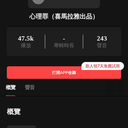
心理罪（喜馬拉雅出品）
47.5k
-
243
播放
專輯時長
聲音
新人領7天免費試用
打開APP收聽
概覽
聲音
概覽