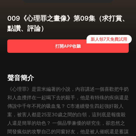
009《心理罪之畫像》第09集（求打賞、
點讚、評論）
新人領7天免費試用
打開APP收聽
聲音簡介
《心理罪》是雷米編著的小說，內容講述一個喜歡把牛奶
和人血攪拌在一起喝下去的殺手，他是有特殊的疾病還是
傳說中千年不死的吸血鬼？ C市連續發生四起強奸殺人
案，被害人都是25至30歲之間的白領，這到底是報復殺
人還是簡單的劫色？ 一個品學兼優的研究生，卻忽然之
間發瘋似的攻擊自己的同窗好友，他是被人催眠還是蓄謀