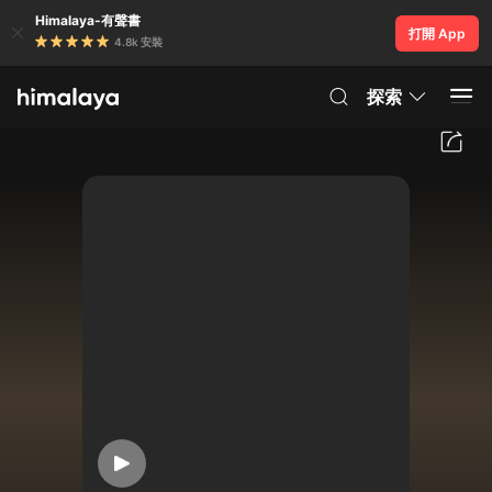
Himalaya-有聲書
打開 App
4.8k 安裝
探索