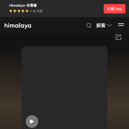
Himalaya-有聲書
打開 App
4.8k 安裝
探索