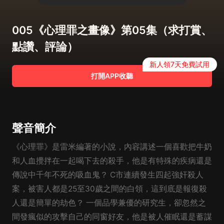
005《心理罪之畫像》第05集（求打賞、
點讚、評論）
新人領7天免費試用
打開APP收聽
聲音簡介
《心理罪》是雷米編著的小說，內容講述一個喜歡把牛奶
和人血攪拌在一起喝下去的殺手，他是有特殊的疾病還是
傳說中千年不死的吸血鬼？ C市連續發生四起強奸殺人
案，被害人都是25至30歲之間的白領，這到底是報復殺
人還是簡單的劫色？ 一個品學兼優的研究生，卻忽然之
間發瘋似的攻擊自己的同窗好友，他是被人催眠還是蓄謀