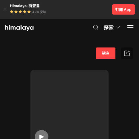
Himalaya-有聲書
打開 App
4.8k 安裝
探索
關注