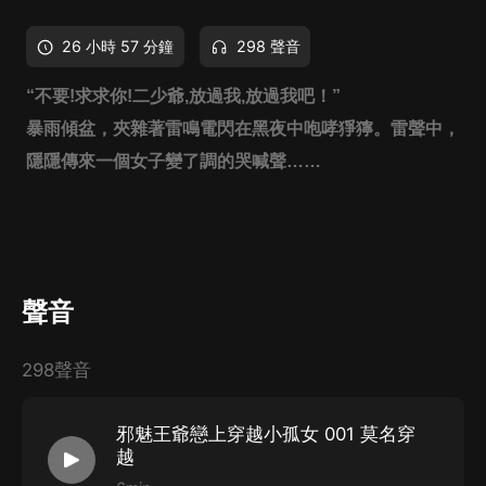
26 小時 57 分鐘
298 聲音
“不要!求求你!二少爺,放過我,放過我吧！”
暴雨傾盆，夾雜著雷鳴電閃在黑夜中咆哮猙獰。雷聲中，
隱隱傳來一個女子變了調的哭喊聲……
聲音
298聲音
邪魅王爺戀上穿越小孤女 001 莫名穿
越