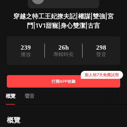
穿越之特工王妃撩夫記|權謀|雙強|宮
鬥|1V1甜寵|身心雙潔|古言
239
26h
298
播放
專輯時長
聲音
新人領7天免費試用
打開APP收聽
概覽
聲音
概覽