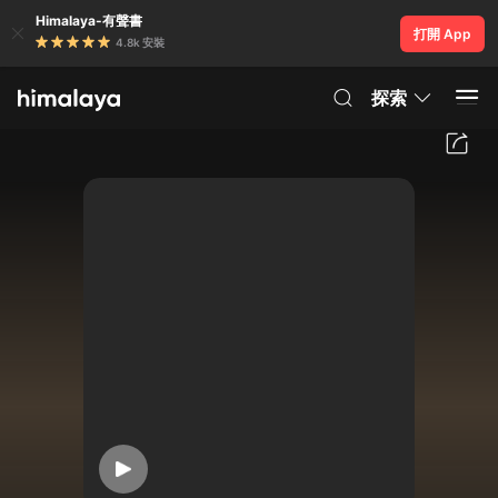
Himalaya-有聲書
打開 App
4.8k 安裝
探索