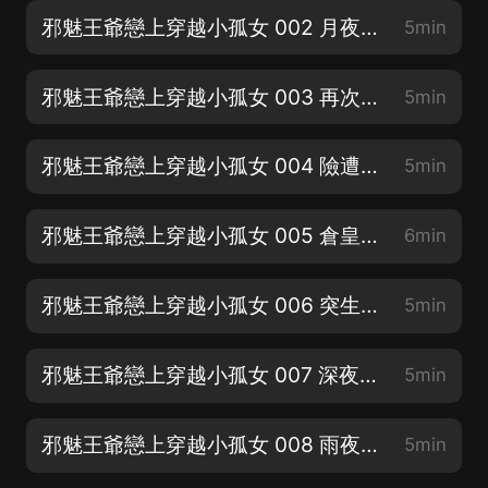
邪魅王爺戀上穿越小孤女 002 月夜求婚
5min
邪魅王爺戀上穿越小孤女 003 再次穿越
5min
邪魅王爺戀上穿越小孤女 004 險遭淩辱
5min
邪魅王爺戀上穿越小孤女 005 倉皇出逃
6min
邪魅王爺戀上穿越小孤女 006 突生變故
5min
邪魅王爺戀上穿越小孤女 007 深夜逃亡
5min
邪魅王爺戀上穿越小孤女 008 雨夜初見
5min