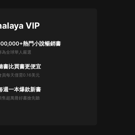
alaya VIP
100,000+熱門小說暢銷書
專為全球華人嚴選
聽書比買書更便宜
會員每天僅需0.16美元
每週一本爆款新書
預售超萬冊好書搶先聽