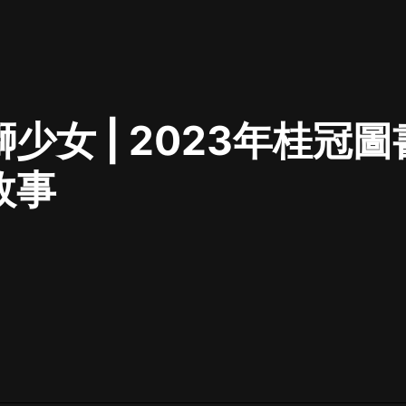
最佳女婿｜都市異能多人有聲劇｜一
種侃侃｜有聲小說
少女 | 2023年桂冠圖書
一種侃侃
米小圈上學記:一二三年級 | 暢銷出版
故事
物
米小圈
破壞者聯盟篇1-4季·猴子警長科學探
案記|寶寶巴士
寶寶巴士
大奉打更人丨頭陀淵領銜多人有聲
劇|暢聽全集|王鶴棣、田曦薇主演影
視劇原著|賣報小郎君
頭陀淵講故事
總有這樣的歌只想一個人聽