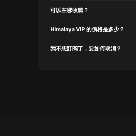
可以在哪收聽？
Himalaya VIP 的價格是多少？
我不想訂閱了，要如何取消？
通過網頁端訂閱如何取消？
點擊這裡
通過手機端訂閱如何取消？
Apple Store取消訂閱方法
G