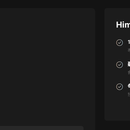
灰姑娘音樂
郭德綱於謙相聲全集
Him
德雲社郭德綱相聲VIP
安全警長啦咘啦哆·假期篇|新篇章加
更|寶寶巴士故事
寶寶巴士
凡人修仙傳|楊洋主演影視原著|薑廣
濤配音多播版本
光合積木
摸金天師【第一季】（紫襟演播）
有聲的紫襟
無敵六皇子|爆笑穿越|無敵流皇子|安
燃領銜有聲小說
安燃