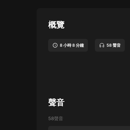
懸疑
科幻
概覽
好書精講
外語
8 小時 8 分鐘
58 聲音
耽美
認知思維
人文
音樂
粵語
聲音
頭條
58聲音
娛樂