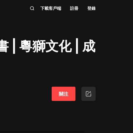
下載客戶端
註冊
登錄
 | 粵獅文化 | 成
關注