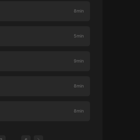
8min
大秦：不裝了，你爹我是秦始皇丨爆
笑穿越丨伍壹劇社多人劇|趙家繼承
人秦朝
伍壹劇社
5min
詭秘之主 | 多人有聲劇丨同名動畫原
著 | 西幻克蘇魯 | 烏賊作品
8082Audio
9min
重生1980：開局迎娶姐姐閨蜜丨頭
陀淵領銜丨重生八零丨精品多人有聲
劇
頭陀淵講故事
8min
成何體統丨雙穿反套路爆笑爽文丨冷
月淺淺&倔強的小紅丨精品多人有聲
劇
o冷月淺淺o
8min
3
...
6