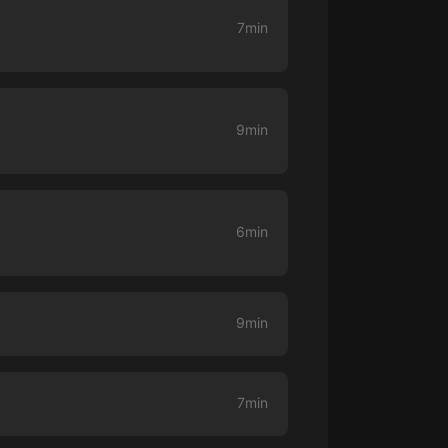
生命科學篇1-2·猴子警長科學探案記|
寶寶巴士科普
7min
寶寶巴士
【新民間劇場】我的老千江湖｜ 有聲
的紫襟｜ 魔幻千手
有聲的紫襟
9min
《夜色鋼琴曲》
夜色鋼琴曲趙海洋
6min
太荒吞天訣丨熱血玄幻丨紫襟領銜有
聲劇
有聲的紫襟
9min
嫡女貴嫁 | 一刀蘇蘇團隊制作 | 古言
宮鬥重生爽文 多人有聲劇
一刀蘇蘇
7min
中國大案紀實 | 每日一驚案！真實案
件恐怖刑偵尚文
大舌頭尚文