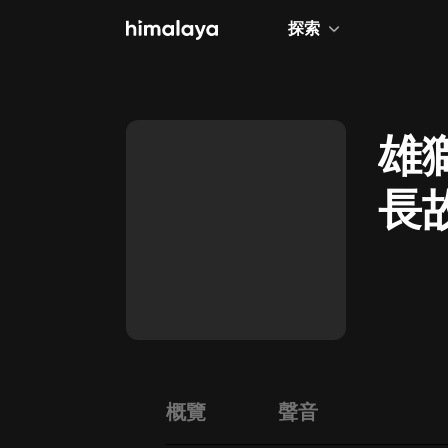
探索
全部
小說
雄獅
個人成長
長
相聲評書
兒童
歷史
情感治愈
健康養生
商業財經
概覽
聲音
廣播劇