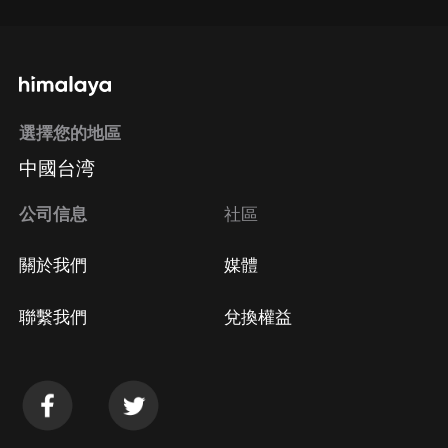
選擇您的地區
中國台湾
公司信息
社區
關於我們
媒體
聯繫我們
兌換權益