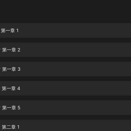
灰姑娘音樂
郭德綱於謙相聲全集
德雲社郭德綱相聲VIP
 第一章 1
安全警長啦咘啦哆·假期篇|新篇章加
更|寶寶巴士故事
女 第一章 2
寶寶巴士
凡人修仙傳|楊洋主演影視原著|薑廣
濤配音多播版本
女 第一章 3
光合積木
 第一章 4
摸金天師【第一季】（紫襟演播）
有聲的紫襟
女 第一章 5
無敵六皇子|爆笑穿越|無敵流皇子|安
燃領銜有聲小說
安燃
 第二章 1