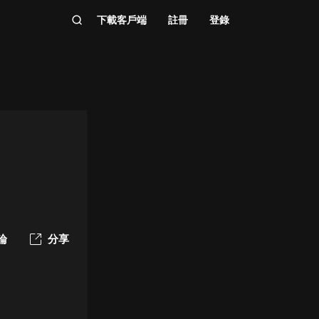
下載客戶端
註冊
登錄
論
分享