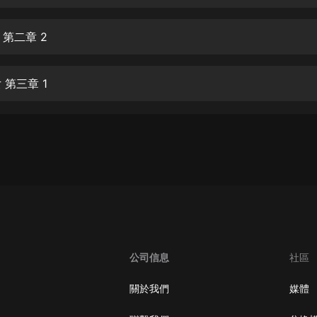
生命科學篇1-2·猴子警長科學探案記|
寶寶巴士科普
寶寶巴士
 第二章 2
【新民間劇場】我的老千江湖｜ 有聲
的紫襟｜ 魔幻千手
 第三章 1
有聲的紫襟
《夜色鋼琴曲》
夜色鋼琴曲趙海洋
太荒吞天訣丨熱血玄幻丨紫襟領銜有
聲劇
有聲的紫襟
嫡女貴嫁 | 一刀蘇蘇團隊制作 | 古言
宮鬥重生爽文 多人有聲劇
公司信息
社區
一刀蘇蘇
中國大案紀實 | 每日一驚案！真實案
關於我們
媒體
件恐怖刑偵尚文
大舌頭尚文