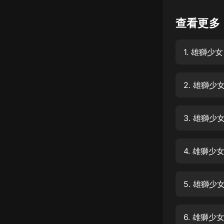
懸疑
查看更多
科幻
1. 雄獅少女
好書精講
外語
2. 雄獅少
耽美
認知思維
3. 雄獅少
人文
音樂
4. 雄獅少女
粵語
5. 雄獅少
頭條
娛樂
6. 雄獅少女