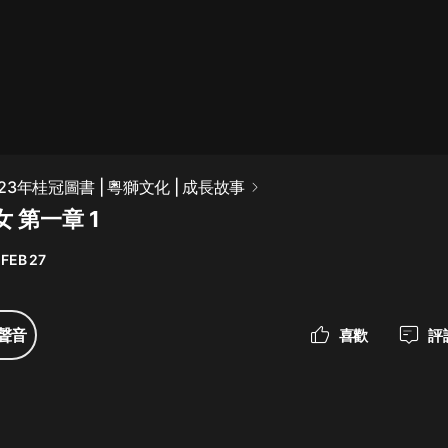
最佳女婿｜都市異能多人有聲劇｜一
種侃侃｜有聲小說
一種侃侃
米小圈上學記:一二三年級 | 暢銷出版
023年桂冠圖書 | 粵獅文化 | 成長故事
物
女 第一章 1
米小圈
 FEB 27
破壞者聯盟篇1-4季·猴子警長科學探
案記|寶寶巴士
寶寶巴士
聲音
喜歡
評
大奉打更人丨頭陀淵領銜多人有聲
劇|暢聽全集|王鶴棣、田曦薇主演影
視劇原著|賣報小郎君
頭陀淵講故事
總有這樣的歌只想一個人聽