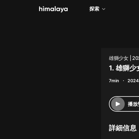
探索
全部
小說
個人成長
雄獅少女 | 2
相聲評書
1. 雄獅少
兒童
7min
2024
歷史
情感治愈
播放
健康養生
商業財經
詳細信息
廣播劇