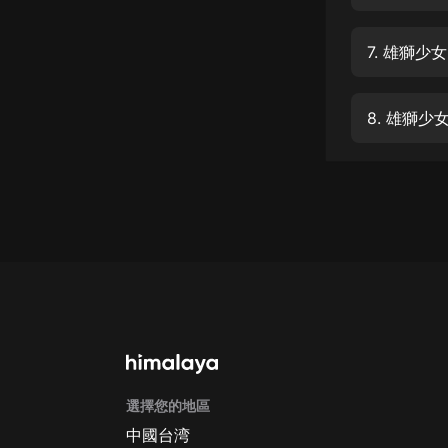
經典名著
人物傳記
7. 雄獅少女
電影
生活
8. 雄獅少女
英語
日語
課程
少兒教育
二次元
教育培訓
IT科技
選擇您的地區
汽車
中國台湾