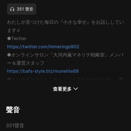
351 聲音
わたしが見つけた毎日の『小さな幸せ』をお話ししてい
ます♬
●Twitter
https://twitter.com/himeringo902
●オンラインサロン「大河內薫マネリテ戦略室」メンバ
ー＆運営スタッフ
https://bafs-style.biz/monelite88
●オンラインコミュニティ「リベラルアーツシティ（通
稱：リベシティ）」応援會員
查看更多
https://liberaluni.com/community
聲音
351聲音