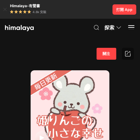
Himalaya-有聲書
打開 App
4.8k 安裝
探索
關注