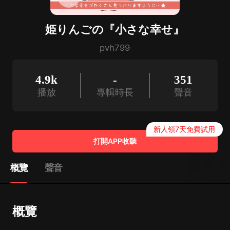
姫りんごの『小さな幸せ』
pvh799
4.9k
-
351
播放
專輯時長
聲音
新人領7天免費試用
打開APP收聽
概覽
聲音
概覽