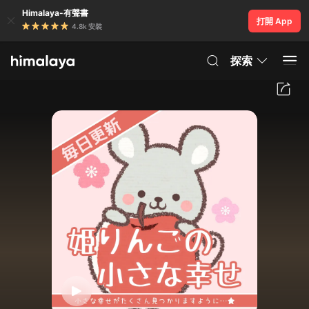
Himalaya-有聲書
打開 App
4.8k 安裝
探索