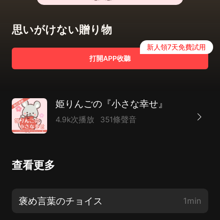
思いがけない贈り物
新人領7天免費試用
打開APP收聽
姫りんごの『小さな幸せ』
4.9k次播放
351條聲音
查看更多
褒め言葉のチョイス
1min