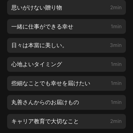
思いがけない贈り物
2min
一緒に仕事ができる幸せ
1min
日々は本當に美しい。
3min
心地よいタイミング
1min
些細なことでも幸せを屆けたい
1min
丸善さんからのお屆けもの
1min
キャリア教育で大切なこと
2min