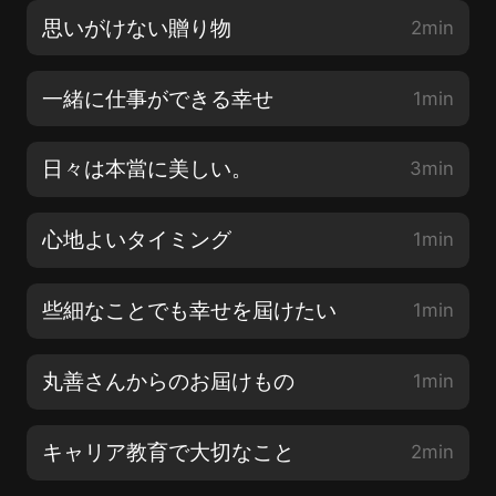
思いがけない贈り物
2min
一緒に仕事ができる幸せ
1min
日々は本當に美しい。
3min
心地よいタイミング
1min
些細なことでも幸せを屆けたい
1min
丸善さんからのお屆けもの
1min
キャリア教育で大切なこと
2min