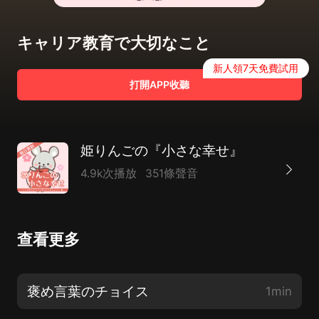
キャリア教育で大切なこと
新人領7天免費試用
打開APP收聽
姫りんごの『小さな幸せ』
4.9k次播放
351條聲音
查看更多
褒め言葉のチョイス
1min