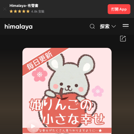
Himalaya-有聲書
打開 App
4.8k 安裝
探索