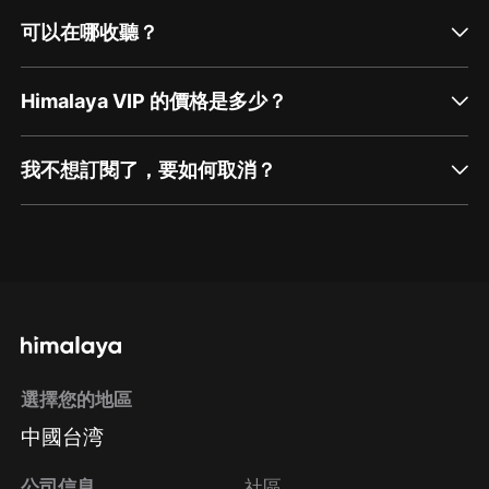
可以在哪收聽？
Himalaya VIP 的價格是多少？
我不想訂閱了，要如何取消？
通過網頁端訂閱如何取消？
點擊這裡
通過手機端訂閱如何取消？
選擇您的地區
Apple Store取消訂閱
中國台湾
方法
Google Play取消訂閱方法
公司信息
社區