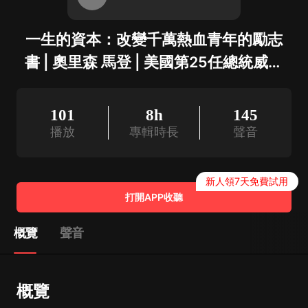
一生的資本：改變千萬熱血青年的勵志
書 | 奧里森 馬登 | 美國第25任總統威廉
麥金萊、國學大師林語堂強烈推薦！
101
8h
145
播放
專輯時長
聲音
新人領7天免費試用
打開APP收聽
概覽
聲音
概覽