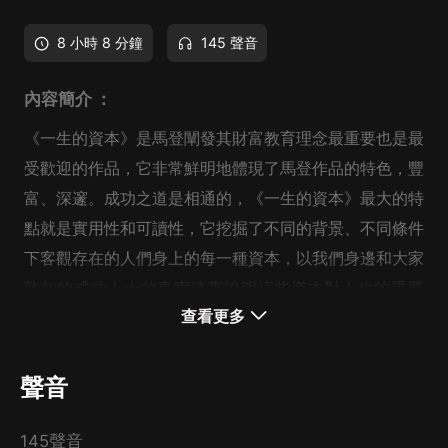
8 小時 8 分鐘
145 聲音
內容簡介 ：
《一生的資本》是馬登闡發其財富教育理念最重要也是最
受歡迎的作品，它非常鮮明地體現了馬登作品的特色，豐
富、深邃。成功之道是相通的，《一生的資本》最大的特
點就是實用性和可讀性，它挖掘了不同的背景、不同條件
下客觀存在的人們身上的每一種資本，以我們身邊和大家
熟知的成功人士的真實硌事說明這些資本對人生的重要
查看更多
性，以及運用這些資本走向成功的可能性和必然性。
作者簡介 ：
聲音
奧里森・馬登（1848―1924），《成功》雜志在美國無
人不曉，它通過創造性地傳播成功學改變了無數美國人的
145聲音