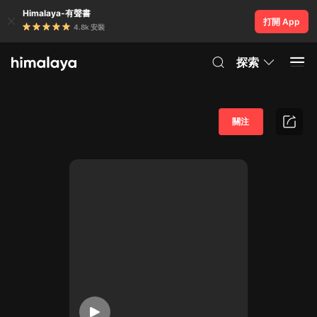
Himalaya-有聲書
打開 App
4.8k 安裝
探索
關注