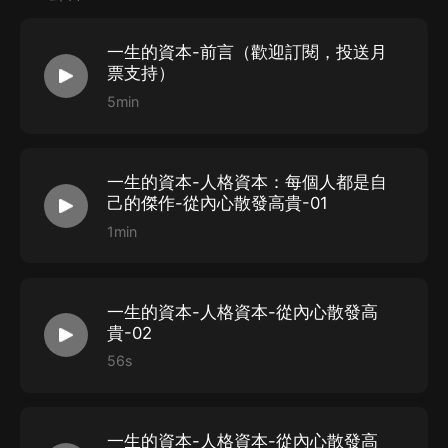
命運。而《成功》雜志的創辦人就是奧里森・馬登博士，
他被公認為美國成功學的奠基人和最偉大的成功勵志導
一生的資本-前言（歡迎訂閱，投送月
師。
票支持）
馬登在7歲時成了孤兒，但他受到了同為孤兒的蘇格蘭作
5min
家斯邁爾斯的激勵，決心要讓世界變得更美好。經歷無數
的苦難和艱辛，靠著日夜不停的工作，馬登撰寫了大量鼓
一生的資本-人格資本：每個人都是自
舞人心的著作，包括《一生的資本》、《奮力向前》、
己的傑作-從內心散發高貴-01
《正確思考的奇跡》、《偉大的個性》、《成功學原理》
1min
等等。馬登的書在美國一上市，即受到了大眾的認同，很
多公立學校指定為教科書或參考書，不少公司企業發給員
一生的資本-人格資本-從內心散發高
工閱讀，在商人、教育人士、政府官員和神職人員中也深
馬登的著作和他所倡導的成功原則改變了世界各地千百萬
貴-02
受歡迎。馬登的一些著作被翻譯成二十幾種文字，在當時
貧苦人民的命運，使他們由一貧如洗變為百萬富翁，從無
56s
就暢銷數百萬冊。
名之輩變為社會名流。
如今，《成功》雜志仍然致力於馬登尚未完成的事業：把
個人成功學傳授給每一個想出人頭地的年輕人。
一生的資本-人格資本-從內心散發高