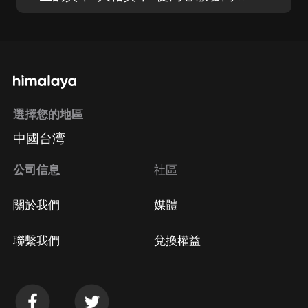
選擇您的地區
中國台湾
公司信息
社區
關於我們
媒體
聯繫我們
兌換權益