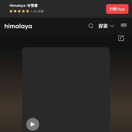
Himalaya-有聲書
打開 App
4.8k 安裝
探索