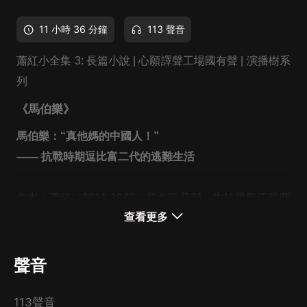
11 小時 36 分鐘
113 聲音
蕭紅小全集 3: 長篇小說 | 心願譯聲工場國有聲 | 演播樹系
列
《馬伯樂》
馬伯樂：“真他媽的中國人！”
—— 抗戰時期逗
比
富二代
的逃難生活
作者：蕭紅
（1911-1942）原名張乃瑩，
生於黑龍江呼蘭
查看更多
縣。
民國四大才女之一，
被譽為 “30年代文學洛神”
。代表
作：《呼蘭河傳》《生死場》《馬伯樂》《又是春天》
《小城三月》等。
聲音
心願譯聲工場國有聲出品
113聲音