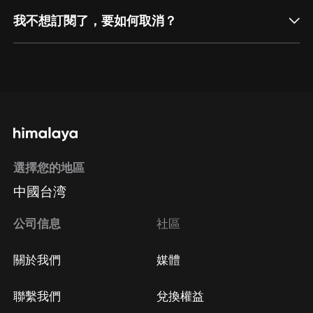
我不想訂閱了，要如何取消？
通過網頁端訂閱如何取消？
點擊這裡
通過手機端訂閱如何取消？
選擇您的地區
Apple Store取消訂閱
中國台湾
方法
Google Play取消訂閱方法
公司信息
社區
關於我們
媒體
聯繫我們
兌換權益