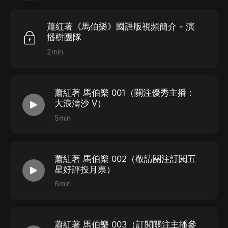
演播樹團隊錄制
蕭紅著《馬伯樂》國語版視頻簡介 - 演
播樹團隊
2min
心願譯聲工場蕭紅小全集國語系列
（
點擊鏈接收
聽）：
蕭紅著 馬伯樂 001（關注優秀主播：
大浪濤沙 V）
蕭紅小全集 1: 蕭紅中篇小說集《呼蘭河傳》《生死
5min
場》
蕭紅小全集 2: 蕭紅散文集《又見春天》
蕭紅小全集
3:
蕭紅長篇小說《馬伯樂》
蕭紅著 馬伯樂 002（敬請關注訂閱五
蕭紅小全集
4:
蕭紅短篇小說集
《
小城三月》
星好評投月票）
6min
蕭紅著 馬伯樂 003（訂閱關注主播參