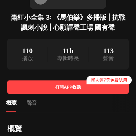
蕭紅小全集 3: 《馬伯樂》多播版 | 抗戰
諷刺小說 | 心願譯聲工場 國有聲
110
11h
113
播放
專輯時長
聲音
新人領7天免費試用
打開APP收聽
概覽
聲音
概覽