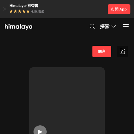
Himalaya-有聲書
打開 App
4.8k 安裝
探索
關注