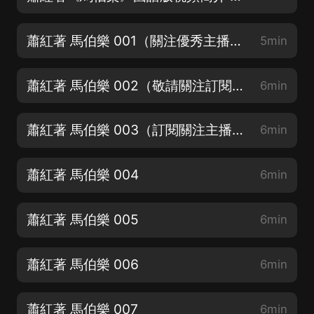
蕭紅著 馬伯樂 001（關注優秀主播：大浪濤沙 V）
5min
蕭紅著 馬伯樂 002（敬請關注訂閱五星好評投月票）
6min
蕭紅著 馬伯樂 003（訂閱關注主播參加新春抽獎）
6min
蕭紅著 馬伯樂 004
6min
蕭紅著 馬伯樂 005
6min
蕭紅著 馬伯樂 006
6min
蕭紅著 馬伯樂 007
6min