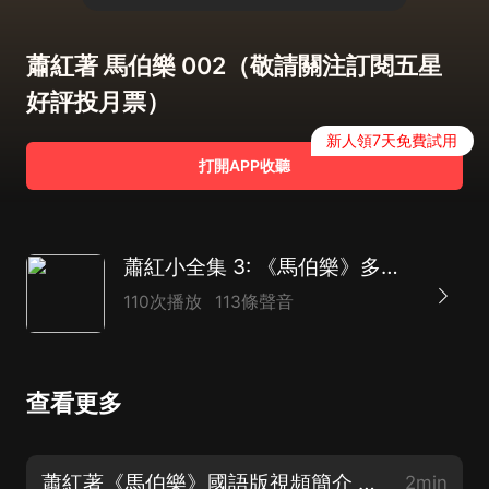
蕭紅著 馬伯樂 002（敬請關注訂閱五星
好評投月票）
新人領7天免費試用
打開APP收聽
蕭紅小全集 3: 《馬伯樂》多播版 | 抗戰諷刺小說 | 心願譯聲工場 國有聲
110次播放
113條聲音
查看更多
蕭紅著《馬伯樂》國語版視頻簡介 - 演播樹團隊
2min