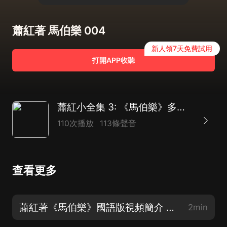
蕭紅著 馬伯樂 004
新人領7天免費試用
打開APP收聽
蕭紅小全集 3: 《馬伯樂》多播版 | 抗戰諷刺小說 | 心願譯聲工場 國有聲
110次播放
113條聲音
查看更多
蕭紅著《馬伯樂》國語版視頻簡介 - 演播樹團隊
2min