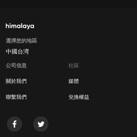
選擇您的地區
中國台湾
公司信息
社區
關於我們
媒體
聯繫我們
兌換權益