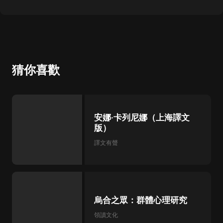
猜你喜歡
安娜·卡列尼娜（上海譯文
版）
譯文有聲
烏合之眾：群體心理研究
領讀文化