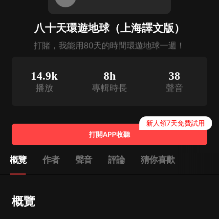
八十天環遊地球（上海譯文版）
打賭，我能用80天的時間環遊地球一週！
14.9k
8h
38
播放
專輯時長
聲音
新人領7天免費試用
打開APP收聽
概覽
作者
聲音
評論
猜你喜歡
概覽