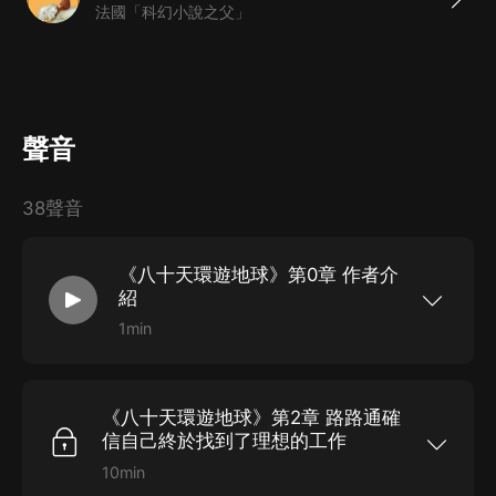
法國「科幻小說之父」
聲音
38聲音
《八十天環遊地球》第0章 作者介
紹
1min
福格和改良俱樂部的會友以二萬英鎊為賭注，打賭
可以在八十天里環遊地球一週。隨后他帶著綽號叫
“路路通”的仆人，從倫敦出發，開始了不可思議的
環球旅行；最終歷經天災人禍，在没有飛機、遠洋
《八十天環遊地球》第2章 路路通確
巨輪的十九世紀，竟然完成了這一天方夜譚般的繞
地球一週，不僅贏得了打賭，而且獲得了愛情。本
信自己終於找到了理想的工作
書寓科學知識、創造力、藝術和趣味於一體，在全
世界擁有廣泛的讀者。...
10min
福格和改良俱樂部的會友以二萬英鎊為賭注，打賭