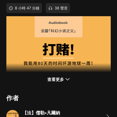
8 小時 47 分鐘
38 聲音
查看更多
作者
【法】儒勒•凡爾納