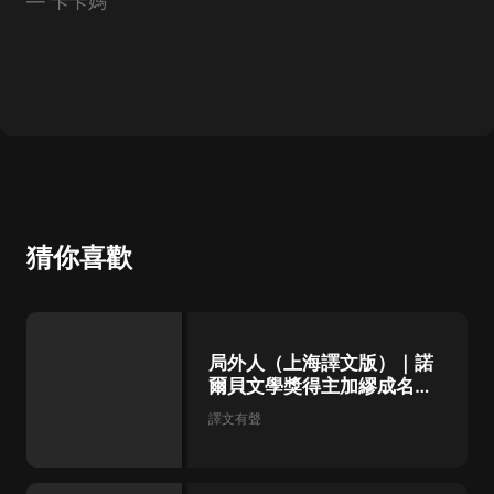
—
卡卡媽
猜你喜歡
局外人（上海譯文版）｜諾
爾貝文學獎得主加繆成名作
｜柳鳴九翻譯
譯文有聲