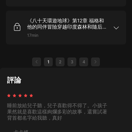
福格和改良俱樂部的會友以二萬英鎊為賭注，打賭
可以在八十天里環遊地球一週。隨后他帶著綽號叫
“路路通”的仆人，從倫敦出發，開始了不可思議的
環球旅行；最終歷經天災人禍，在没有飛機、遠洋
《八十天環遊地球》第12章 福格和
巨輪的十九世紀，竟然完成了這一天方夜譚般的繞
地球一週，不僅贏得了打賭，而且獲得了愛情。本
他的同伴冒險穿越印度森林和隨后發
書寓科學知識、創造力、藝術和趣味於一體，在全
生的故事
世界擁有廣泛的讀者。...
17min
福格和改良俱樂部的會友以二萬英鎊為賭注，打賭
可以在八十天里環遊地球一週。隨后他帶著綽號叫
“路路通”的仆人，從倫敦出發，開始了不可思議的
環球旅行；最終歷經天災人禍，在没有飛機、遠洋
巨輪的十九世紀，竟然完成了這一天方夜譚般的繞
1
2
3
4
地球一週，不僅贏得了打賭，而且獲得了愛情。本
書寓科學知識、創造力、藝術和趣味於一體，在全
世界擁有廣泛的讀者。...
評論
睡前放給兒子聽，兒子喜歡得不得了。小孩子
果然就是喜歡這樣絢爛多彩的故事，還嘗試著
背首都名字給我聽，真好