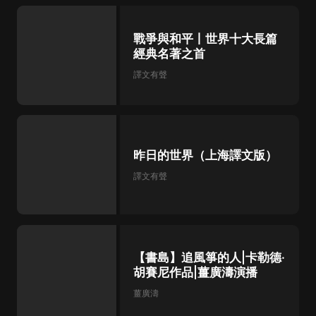
戰爭與和平丨世界十大長篇
經典名著之首
譯文有聲
昨日的世界（上海譯文版）
譯文有聲
【書島】追風箏的人|卡勒德·
胡賽尼作品|薑廣濤演播
薑廣濤