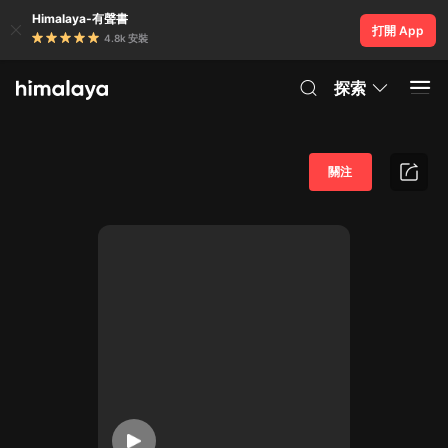
Himalaya-有聲書
打開 App
4.8k 安裝
探索
關注