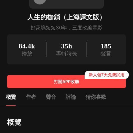
人生的枷鎖（上海譯文版）
好萊塢短短30年，三度改編電影
84.4k
35h
185
播放
專輯時長
聲音
新人領7天免費試用
打開APP收聽
概覽
作者
聲音
評論
猜你喜歡
概覽