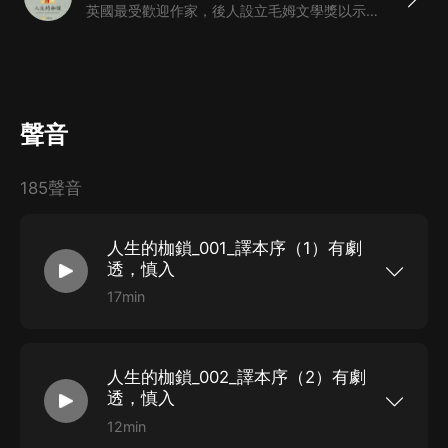
英國最受歡迎作家，後人設立毛姆文學獎以示對毛姆的崇敬
聲音
185聲音
人生的枷鎖_001_譯本序（1）有劇
透，慎入
17min
如果人生充滿禁錮，你要如何尋找內心的自由之
路？馬爾克斯、村上春樹、張愛玲至愛的作家毛姆
寫給現實中每一個迷茫的同類;《月亮和六便士》的
靈感來源，毛姆自認可以“不朽”的傑作;耗費30年搜
人生的枷鎖_002_譯本序（2）有劇
集故事材料，毛姆用一生心血寫就的自傳小說;《人
生的枷鎖》是英國著名作家、“故事聖手”毛姆最重
透，慎入
要的代表作之一，也是他最著名的自傳體長篇小
說。小說主人公菲利普·凱里自幼父母雙亡，不幸又
12min
先天殘疾，在冷漠而陌生的環境中度過了童年，性
如果人生充滿禁錮，你要如何尋找內心的自由之