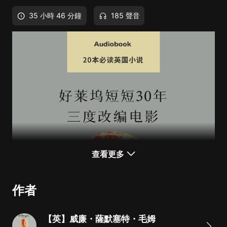
35 小時 46 分鐘
185 聲音
查看更多
作者
【英】威廉・薩默塞特・毛姆