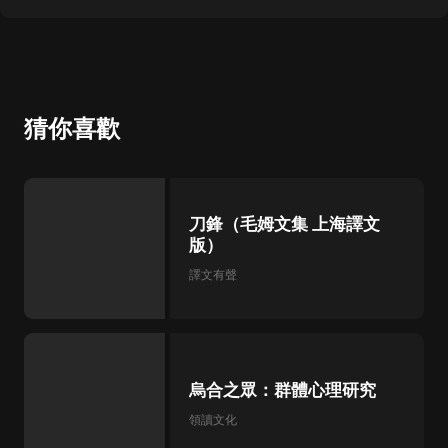
猜你喜歡
刀鋒（毛姆文集 上海譯文
版）
譯文有聲
烏合之眾：群體心理研究
領讀文化