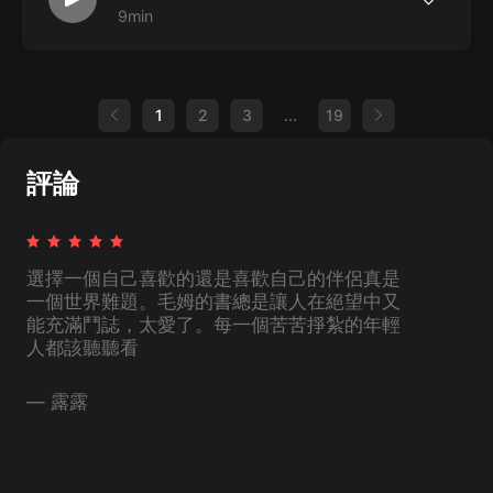
生的枷鎖》是英國著名作家、“故事聖手”毛姆最重
9min
要的代表作之一，也是他最著名的自傳體長篇小
如果人生充滿禁錮，你要如何尋找內心的自由之
說。小說主人公菲利普·凱里自幼父母雙亡，不幸又
路？馬爾克斯、村上春樹、張愛玲至愛的作家毛姆
先天殘疾，在冷漠而陌生的環境中度過了童年，性
寫給現實中每一個迷茫的同類;《月亮和六便士》的
格因此孤僻而敏感。在寄宿學校度過的歲月讓他飽
靈感來源，毛姆自認可以“不朽”的傑作;耗費30年搜
受了不合理的學校制度的摧殘，而...
集故事材料，毛姆用一生心血寫就的自傳小說;《人
1
2
3
...
19
生的枷鎖》是英國著名作家、“故事聖手”毛姆最重
要的代表作之一，也是他最著名的自傳體長篇小
說。小說主人公菲利普·凱里自幼父母雙亡，不幸又
先天殘疾，在冷漠而陌生的環境中度過了童年，性
評論
格因此孤僻而敏感。在寄宿學校度過的歲月讓他飽
受了不合理的學校制度的摧殘，而...
選擇一個自己喜歡的還是喜歡自己的伴侶真是
一個世界難題。毛姆的書總是讓人在絕望中又
能充滿鬥誌，太愛了。每一個苦苦掙紮的年輕
人都該聽聽看
—
露露