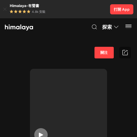
Himalaya-有聲書
打開 App
4.8k 安裝
探索
關注