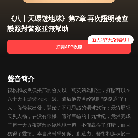
《八十天環遊地球》第7章 再次證明檢查
護照對警察並無幫助
新人領7天免費試用
打開APP收聽
聲音簡介
福格和改良俱樂部的會友以二萬英鎊為賭注，打賭可以在
八十天里環遊地球一週。隨后他帶著綽號叫“路路通”的仆
人，從倫敦出發，開始了不可思議的環球旅行；最終歷經
天災人禍，在没有飛機、遠洋巨輪的十九世紀，竟然完成
了這一天方夜譚般的繞地球一週，不僅贏得了打賭，而且
獲得了愛情。本書寓科學知識、創造力、藝術和趣味於一