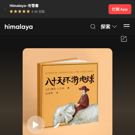
Himalaya-有聲書
打開 App
4.8k 安裝
探索