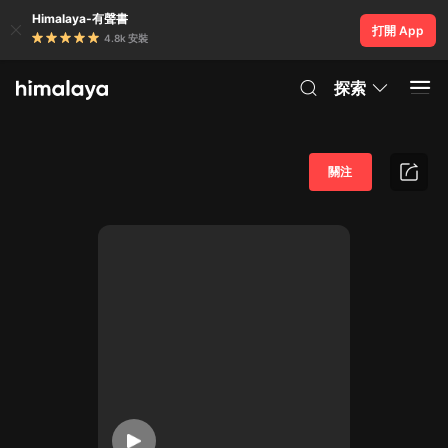
Himalaya-有聲書
打開 App
4.8k 安裝
探索
關注