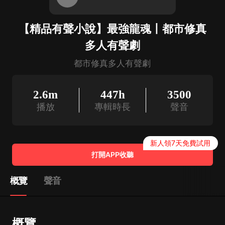
【精品有聲小說】最強龍魂丨都市修真
多人有聲劇
都市修真多人有聲劇
2.6m
447h
3500
播放
專輯時長
聲音
新人領7天免費試用
打開APP收聽
概覽
聲音
概覽