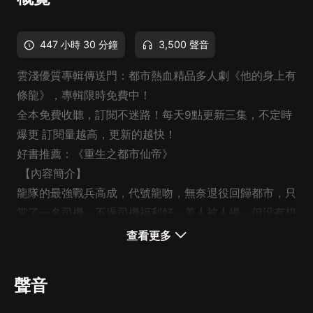
447 小時 30 分鐘
3,500 聲音
雲淺優質專輯傳送門：都市熱血精品多人劇《他的身上有
條龍》，專輯限時免費中！
全本免費收聽，訂閱不迷路！每天9點更新三集，不定時
爆更 訂閱量越高，更新的越快！
好書推薦：《重生之都市仙帝》
【內容簡介】
龍隊的最強戰兵高成，代號龍吻，無奈退役回歸都市，只
當了一名司機，不過司機福利好，美人被人擾，但没有想
到的是，高成從此有了修仙、煉丹、闖蕩異界的各種故
查看更多
事。
【作者/主播簡介】
聲音
作者：端木雲鵬，網絡小說作家主播：雲淺、蔡二狗、只
是過刻、夜小雪、息九泱、玨燁