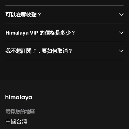
可以在哪收聽？
Himalaya VIP 的價格是多少？
我不想訂閱了，要如何取消？
通過網頁端訂閱如何取消？
點擊這裡
通過手機端訂閱如何取消？
選擇您的地區
Apple Store取消訂閱
中國台湾
方法
Google Play取消訂閱方法