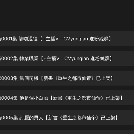
灰姑娘音樂
郭德綱於謙相聲全集
德雲社郭德綱相聲VIP
0001集 龍吻退役【+主播V：CVyunqian 進粉絲群】
安全警長啦咘啦哆·假期篇|新篇章加
更|寶寶巴士故事
寶寶巴士
0002集 轉業職業【+主播V：CVyunqian 進粉絲群】
凡人修仙傳|楊洋主演影視原著|薑廣
濤配音多播版本
光合積木
第0003集 當個司機【新書《重生之都市仙帝》已上架】
摸金天師【第一季】（紫襟演播）
有聲的紫襟
第0004集 他是個小白臉【新書《重生之都市仙帝》已上架】
無敵六皇子|爆笑穿越|無敵流皇子|安
第0005集 討厭的男人【新書《重生之都市仙帝》已上架】
燃領銜有聲小說
安燃