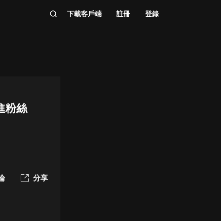
下載客戶端
註冊
登錄
 進粉絲
論
分享