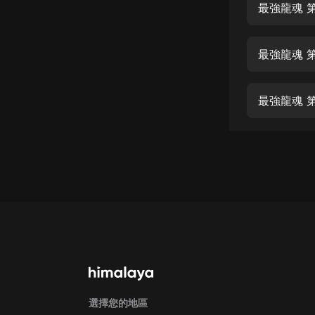
經典名著
最強龍魂 
人物傳記
最強龍魂 
電影
生活
最強龍魂 
英語
日語
課程
少兒教育
二次元
教育培訓
IT科技
汽車
選擇您的地區