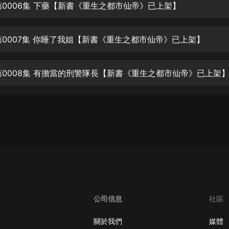
生命科學篇1-2·猴子警長科學探案記|
第0006集 下藥【新書《重生之都市仙帝》已上架】
寶寶巴士科普
寶寶巴士
第0007集 你睡了我姐【新書《重生之都市仙帝》已上架】
【新民間劇場】我的老千江湖｜ 有聲
的紫襟｜ 魔幻千手
有聲的紫襟
第0008集 有擔當的刑警隊長【新書《重生之都市仙帝》已上架
《夜色鋼琴曲》
夜色鋼琴曲趙海洋
太荒吞天訣丨熱血玄幻丨紫襟領銜有
聲劇
有聲的紫襟
嫡女貴嫁 | 一刀蘇蘇團隊制作 | 古言
宮鬥重生爽文 多人有聲劇
一刀蘇蘇
公司信息
社區
中國大案紀實 | 每日一驚案！真實案
件恐怖刑偵尚文
關於我們
媒體
大舌頭尚文