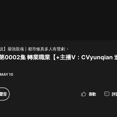
最佳女婿｜都市異能多人有聲劇｜一
種侃侃｜有聲小說
一種侃侃
米小圈上學記:一二三年級 | 暢銷出版
說】最強龍魂丨都市修真多人有聲劇
物
第0002集 轉業職業【+主播V：CVyunqian
米小圈
破壞者聯盟篇1-4季·猴子警長科學探
案記|寶寶巴士
 MAY 10
寶寶巴士
大奉打更人丨頭陀淵領銜多人有聲
聲音
喜歡
評
劇|暢聽全集|王鶴棣、田曦薇主演影
視劇原著|賣報小郎君
頭陀淵講故事
總有這樣的歌只想一個人聽