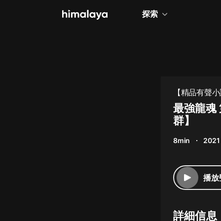
探索
全部
小說
個人成長
【精品有聲小
相聲評書
最強龍魂 
群】
兒童
8min
2021
歷史
情感治愈
播放
健康養生
商業財經
詳細信息
廣播劇