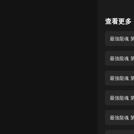
懸疑
查看更多
科幻
好書精講
最強龍魂 第
外語
耽美
最強龍魂 第
認知思維
人文
最強龍魂 
音樂
最強龍魂 
粵語
頭條
最強龍魂 
娛樂