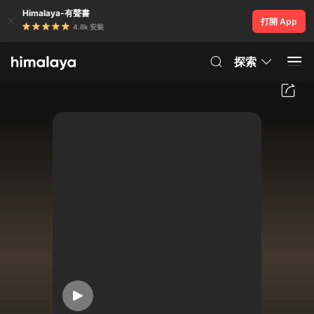
Himalaya-有聲書
打開 App
4.8k 安裝
探索