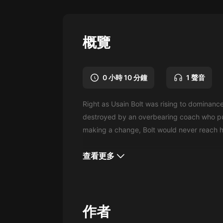
懸疑
科幻
概覽
好書精講
外語
0 小時 10 分鐘
1 聲音
耽美
Right as Usain Bolt was rising to dominance
認知思維
destroyed by an overbearing coach who pu
人文
making a change, Bolt would never reach hi
音樂
查看更多
粵語
頭條
娛樂
作者