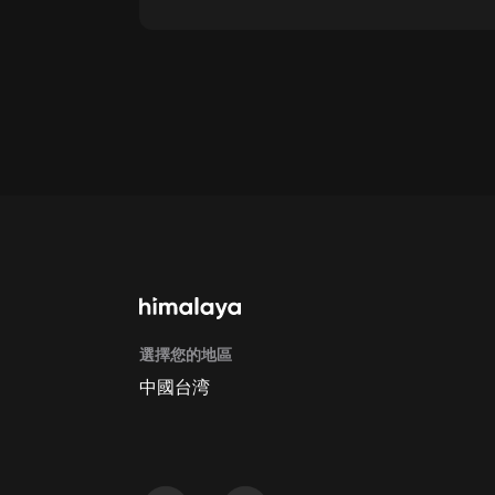
點擊這裡
通過手機端訂閱如何取消？
Apple Store取消訂閱方法
G
選擇您的地區
中國台湾