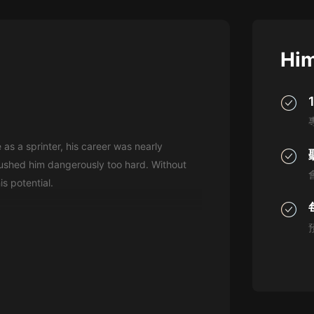
灰姑娘音樂
郭德綱於謙相聲全集
Him
德雲社郭德綱相聲VIP
安全警長啦咘啦哆·假期篇|新篇章加
更|寶寶巴士故事
寶寶巴士
 as a sprinter, his career was nearly
凡人修仙傳|楊洋主演影視原著|薑廣
濤配音多播版本
shed him dangerously too hard. Without
光合積木
s potential.
摸金天師【第一季】（紫襟演播）
有聲的紫襟
無敵六皇子|爆笑穿越|無敵流皇子|安
燃領銜有聲小說
安燃