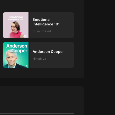
大秦：不裝了，你爹我是秦始皇丨爆
笑穿越丨伍壹劇社多人劇|趙家繼承
人秦朝
Emotional
伍壹劇社
Intelligence 101
詭秘之主 | 多人有聲劇丨同名動畫原
Susan David
著 | 西幻克蘇魯 | 烏賊作品
8082Audio
重生1980：開局迎娶姐姐閨蜜丨頭
Anderson Cooper
陀淵領銜丨重生八零丨精品多人有聲
Himalaya
劇
頭陀淵講故事
成何體統丨雙穿反套路爆笑爽文丨冷
月淺淺&倔強的小紅丨精品多人有聲
劇
o冷月淺淺o