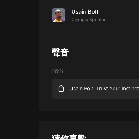
經典名著
Usain Bolt
人物傳記
Olympic Sprinter
電影
生活
英語
聲音
日語
1聲音
課程
少兒教育
Usain Bolt: Trust Your Instinc
二次元
Early in his career, Usain Bolt had
教育培訓
him astray.
IT科技
汽車
猜你喜歡