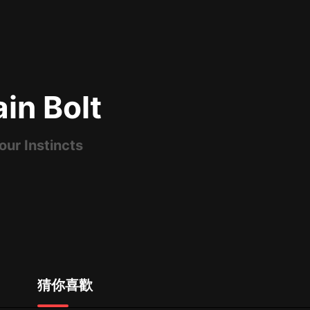
最佳女婿｜都市異能多人有聲劇｜一
種侃侃｜有聲小說
in Bolt
一種侃侃
米小圈上學記:一二三年級 | 暢銷出版
物
our Instincts
米小圈
破壞者聯盟篇1-4季·猴子警長科學探
案記|寶寶巴士
寶寶巴士
大奉打更人丨頭陀淵領銜多人有聲
劇|暢聽全集|王鶴棣、田曦薇主演影
視劇原著|賣報小郎君
頭陀淵講故事
猜你喜歡
總有這樣的歌只想一個人聽