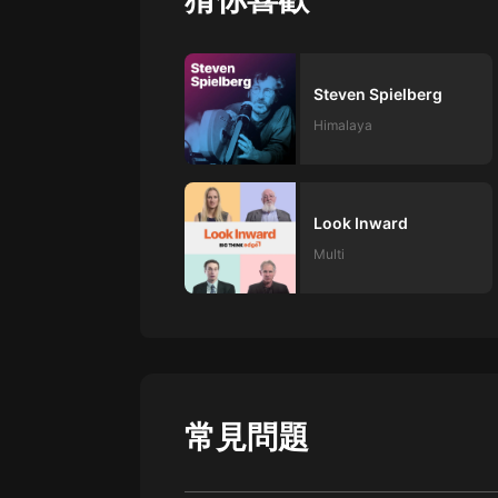
戲曲
旅遊
免費專區
Steven Spielberg
Himalaya
暢銷書
其他
Look Inward
Multi
常見問題