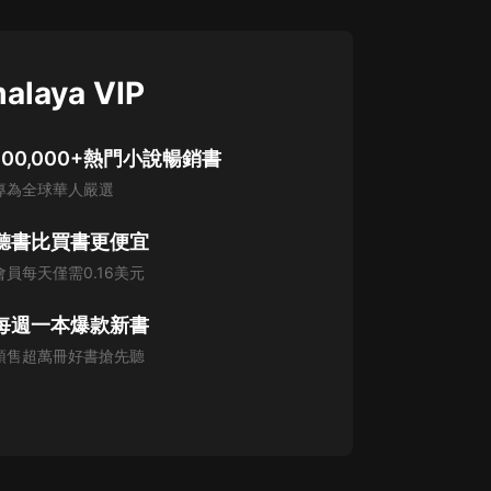
alaya VIP
100,000+熱門小說暢銷書
專為全球華人嚴選
聽書比買書更便宜
會員每天僅需0.16美元
每週一本爆款新書
預售超萬冊好書搶先聽