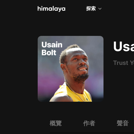
探索
全部
小說
Usa
個人成長
Trust Y
相聲評書
兒童
歷史
情感治愈
健康養生
商業財經
概覽
作者
聲音
廣播劇