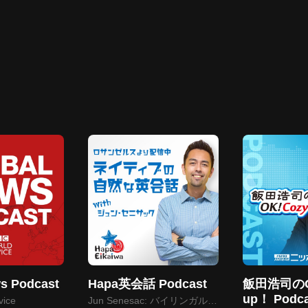
s Podcast
Hapa英会話 Podcast
飯田浩司のOK
up！ Podca
vice
Jun Senesac: バイリンガル