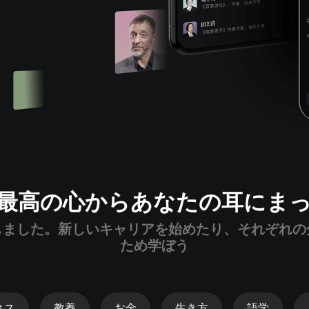
アイチャンネル
失楽園
渡辺淳一
ちょっと過激でちょっとエッチな
大人の恋愛講座❤
おかざきなな
北方謙三「水滸伝」
北方謙三
最高の心からあなたの耳にま
Tomoko 「初めての瞑想」
Tomoko
しました。新しいキャリアを始めたり、それぞれの
ため学ぼう
【LIVE】ヨシツグの恋愛心理ブログ
マスダヨシツグ
ネス
教養
お金
生き方
語学