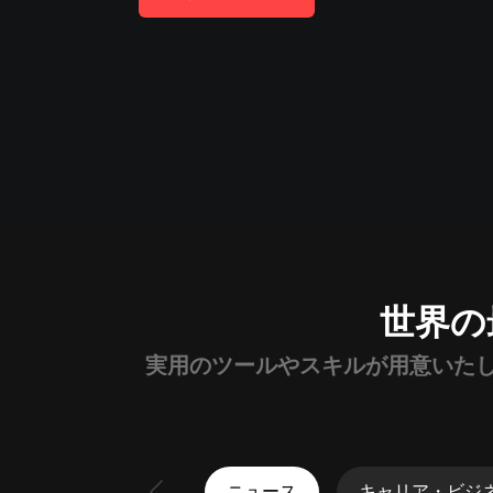
生活・暮らし
趣味・エンタメ
恋愛
キッズ・ファミリー
歴史
フリートーク
世界の
実用のツールやスキルが用意いた
ニュース
キャリア・ビジ