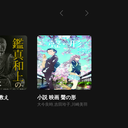
教え
小説 映画 聲の形
重力とは何
シュタイン
大今良時,吉田玲子,川崎美羽
論へ、宇宙
大栗博司