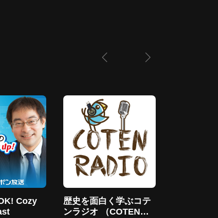
! Cozy
歴史を面白く学ぶコテ
NHKラジ
st
ンラジオ （COTEN
NHK (Japan Br