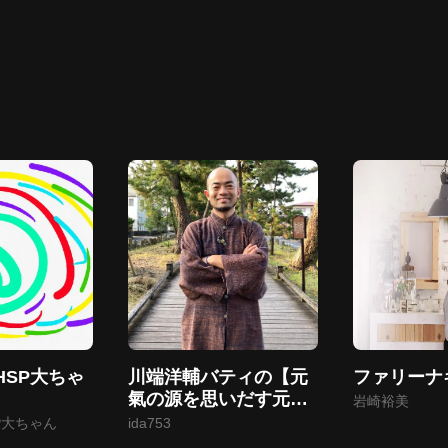
HSP大ちゃ
川端洋輔バティの【元
ファリーナ
氣の源を思いだす元氣
岩崎裕美
チャンネル】
P大ちゃん
ida753