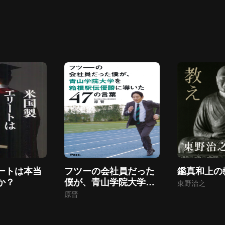
ートは本当
フツーの会社員だった
鑑真和上の
か？
僕が、青山学院大学を
東野治之
箱根駅伝優勝に導いた
原晋
47の言葉