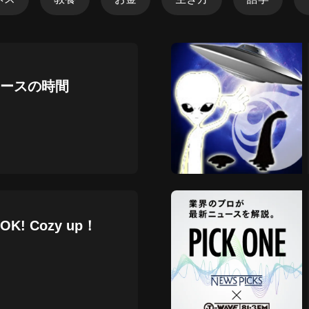
アマゾンの歌
角田房子
陶笛轻音乐精选｜放松助眠・解压治
愈
ースの時間
犹豫的泥巴的陶笛
都市ボーイズ日記
㈱山口敏太郎タートルカンパニー
ヨシツグの恋愛心理ブログ
マスダヨシツグ
! Cozy up！
霊感風水師あーりんの霊界通信
㈱山口敏太郎タートルカンパニー
「買い物することは生きること」お
買い物学 マダム陽子
ykusausausausa