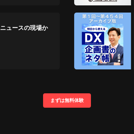
原创睡眠轻音乐|哄睡神音 改善睡眠
缓解焦虑抑郁
TONES音乐
ニュースの現場か
原创中国风纯音乐|如听仙乐耳暂鸣
五音疗愈喆音
楠田祐の人事アウトサイド・イン〜
戦略人事を目指すための情報番組〜
楠田祐,松本和也
続・働く理由―99の至言に学ぶジン
セイ論。
戸田智弘
まずは無料体験