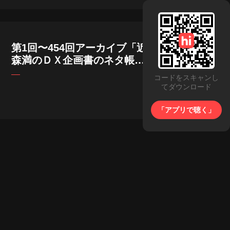
第1回〜454回アーカイブ「近
森満のＤＸ企画書のネタ帳」
続きは各Podcastで！ #DX推
コードをスキャンし
進
てダウンロード
「アプリで聴く」