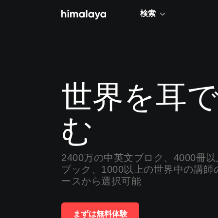
検索
トレンド
ニュース
世界を耳
キャリア・ビジネス
教養
む
お金
生き方
2400万の中英文ブロク、4000冊
語学
ブック、1000以上の世界中の講
ヒーリング
ースから選択可能
小説・文学
まずは無料体験
社会・文化