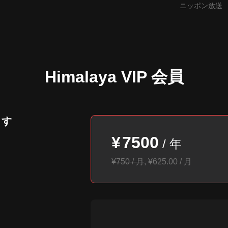
英会話 & ビジネス英語 講師
ニッポン放送
Himalaya VIP 会員
ます
¥
7500
/
年
¥750 / 月
,
¥
625.00
/
月