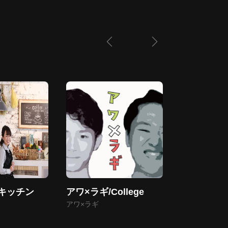
キッチン
アワ×ラギ/College
人類最強の
さん
アワ×ラギ
vwm358