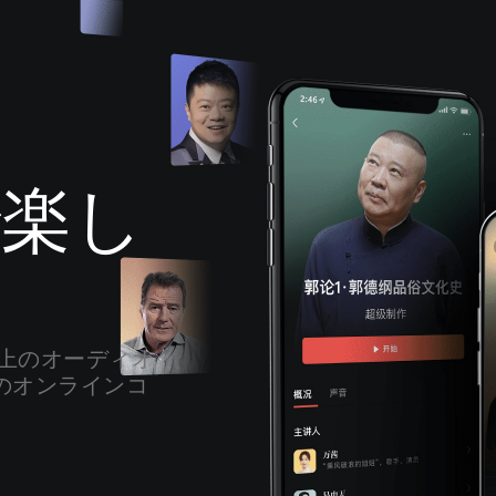
原创静心纯音乐|有种心境，叫随遇而
安
音乐人胖可
で楽し
人間失格
太宰治
すがマロRADIO -お道の教えをゆる
ーく語り合います-
すがマロ
以上のオーディオ
師のオンラインコ
钢琴随笔
罗威lowe
アイチャンネル・耳で聴く映画