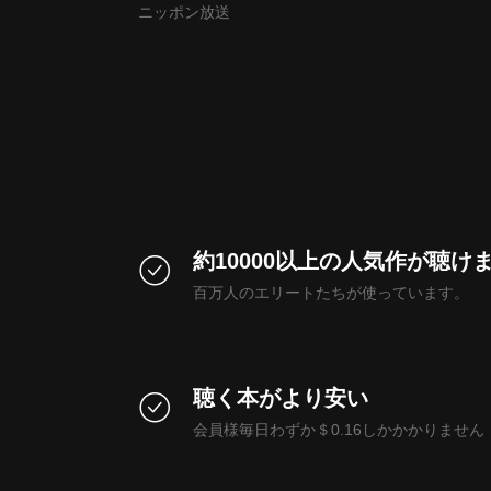
ニッポン放送
約10000以上の人気作が聴け
百万人のエリートたちが使っています。
聴く本がより安い
会員様毎日わずか＄0.16しかかかりません