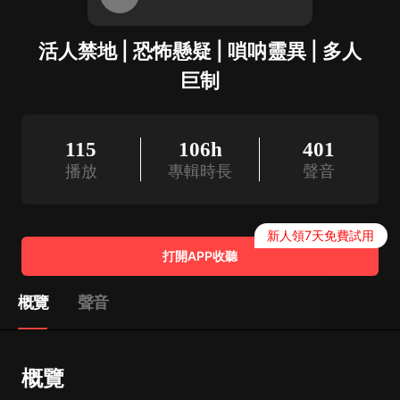
活人禁地 | 恐怖懸疑 | 嗩呐靈異 | 多人
巨制
115
106h
401
播放
專輯時長
聲音
新人領7天免費試用
打開APP收聽
概覽
聲音
概覽