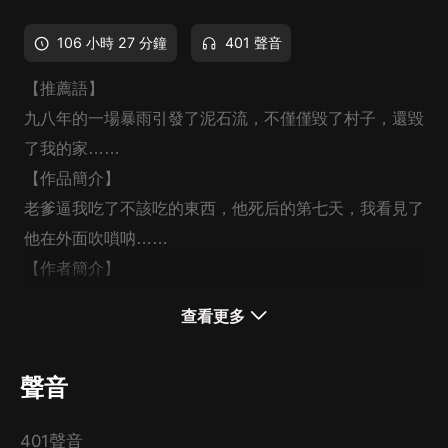
106 小時 27 分鐘
401 聲音
【推薦語】
九八年的一場暴雨引發了泥石流，不僅僅毀了村子，還毀
了我的家……
【作品簡介】
老爹逼我吃了不該吃的東西，他死后的第七天，我看見了
他在外面吹嗩呐……
【作者簡介】
我是琦哥哥：閱明中文網簽約作家
查看更多
【主播】
月下江楓 劉明
聲音
【
401聲音