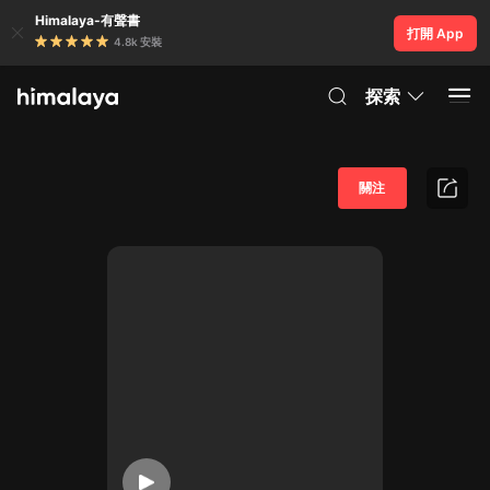
Himalaya-有聲書
打開 App
4.8k 安裝
探索
關注