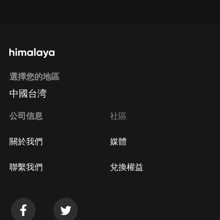
點擊這裡
通過手機端訂閱如何取消？
選擇您的地區
Apple Store取消訂閱
中國台湾
方法
Google Play取消訂閱方法
公司信息
社區
關於我們
媒體
聯繫我們
兌換權益