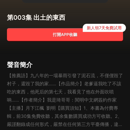
第003集 出土的東西
新人領7天免費試用
打開APP收聽
聲音簡介
【推薦語】九八年的一場暴雨引發了泥石流，不僅僅毀了
村子，還毀了我的家……【作品簡介】老爹逼我吃了不該
吃的東西，他死后的第七天，我看見了他在外面吹嗩
呐……【作者簡介】我是琦哥哥：閱明中文網簽約作家
【主播】月下江楓 劉明【購買須知】1、本書為付費專
輯，前30集免費收聽，其余集數購買成功方可收聽。2、
嚴謹翻錄成任何形式，嚴禁在任何第三方平臺傳播，違者