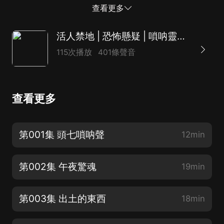
將追究法律責任。3、如在充值/購買環節遇到問題，可以
查看更多
通過頁面左上方按鈕，分享至微信內使用微...
活人禁地 | 恐怖懸疑 | 嗩呐靈異 | 多人巨制
115次播放
401條聲音
查看更多
第001集 頭七嗩呐聲
12min
第002集 午夜驚魂
19min
第003集 出土的東西
18min