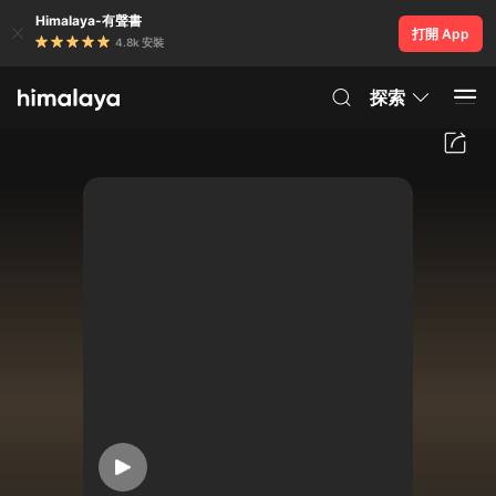
Himalaya-有聲書
打開 App
4.8k 安裝
探索