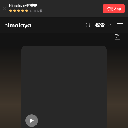
Himalaya-有聲書
打開 App
4.8k 安裝
探索