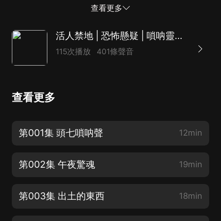
將追究法律責任。3、如在充值/購買環節遇到問題，可以
查看更多
通過頁面左上方按鈕，分享至微信內使用微...
活人禁地 | 恐怖懸疑 | 嗩呐靈異 | 多人巨制
115次播放
401條聲音
查看更多
第001集 頭七嗩呐聲
12min
第002集 午夜驚魂
19min
第003集 出土的東西
18min