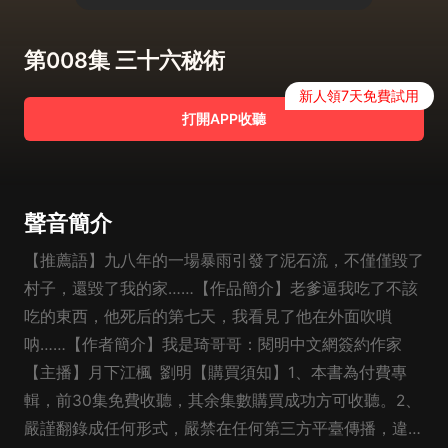
第008集 三十六秘術
新人領7天免費試用
打開APP收聽
聲音簡介
【推薦語】九八年的一場暴雨引發了泥石流，不僅僅毀了
村子，還毀了我的家……【作品簡介】老爹逼我吃了不該
吃的東西，他死后的第七天，我看見了他在外面吹嗩
呐……【作者簡介】我是琦哥哥：閱明中文網簽約作家
【主播】月下江楓 劉明【購買須知】1、本書為付費專
輯，前30集免費收聽，其余集數購買成功方可收聽。2、
嚴謹翻錄成任何形式，嚴禁在任何第三方平臺傳播，違者