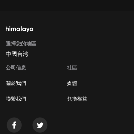
通過手機端訂閱如何取消？
選擇您的地區
Apple Store取消訂閱
中國台湾
方法
Google Play取消訂閱方法
公司信息
社區
關於我們
媒體
聯繫我們
兌換權益