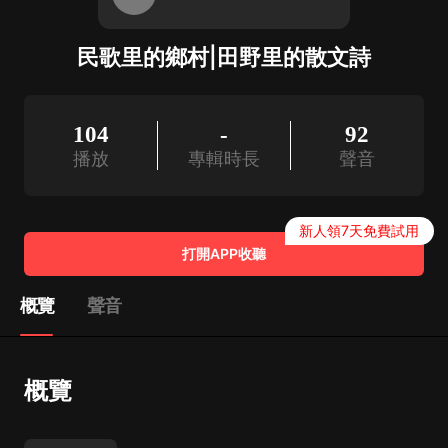
民歌里的鄉村|田野里的散文詩
104
-
92
播放
專輯時長
聲音
新人領7天免費試用
打開APP收聽
概覽
聲音
概覽