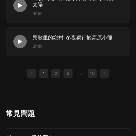
太陽
4min
民歌里的鄉村-冬夜獨行於高原小徑
3min
1
2
3
...
10
常見問題