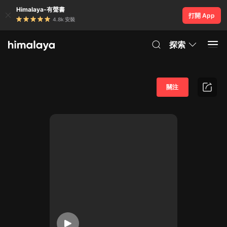
Himalaya-有聲書
打開 App
4.8k 安裝
探索
關注