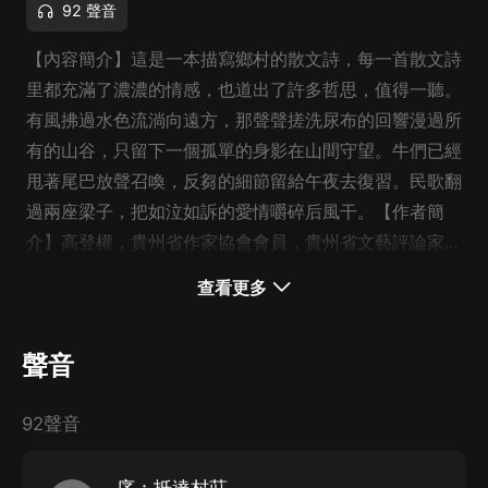
92 聲音
【內容簡介】這是一本描寫鄉村的散文詩，每一首散文詩
里都充滿了濃濃的情感，也道出了許多哲思，值得一聽。
有風拂過水色流淌向遠方，那聲聲搓洗尿布的回響漫過所
有的山谷，只留下一個孤單的身影在山間守望。牛們已經
甩著尾巴放聲召喚，反芻的細節留給午夜去復習。民歌翻
過兩座梁子，把如泣如訴的愛情嚼碎后風干。【作者簡
介】高登權，貴州省作家協會會員，貴州省文藝評論家協
會會員，六盤水作家協會理事。作品散見《綠風》詩刊、
查看更多
《當代小說》、《散文詩世界》、《散文詩》、《星星詩
刊》、《中國民航報》、《人大論壇》等報刊雜志及各種
聲音
內刊。作品散見《綠風》詩刊、《當代小說》、《散文詩
世界》、《散文詩》、《星星詩刊》、《中國民航報》、
92聲音
《人大論壇》等報刊雜志及各種內刊。有作品選入長江文
藝出版社出版的《2011年中國散文詩精選》、中國文聯
出版社出版的《高邈的空間與幻想》、《崛起的大山》