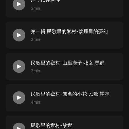
序：抵達村莊
《香港散文詩選》和四川民族出版社出版的《水城文學作
3min
品選》散文、小說和散文詩卷。有香港天馬圖書有限公司
出版的散文詩集《民歌里的鄉村》。200余萬字長篇網絡
第一輯 民歌里的鄉村-炊煙里的夢幻
小說《醫聖吳天》正在掌閱平臺連載。長篇小說《梧桐落
2min
葉》有聲書在喜馬拉雅連載。【主播簡介】阿拉個偉愛聲
活
民歌里的鄉村-山里漢子 牧女 馬群
3min
民歌里的鄉村-無名的小花 民歌 蟬鳴
4min
民歌里的鄉村-故鄉