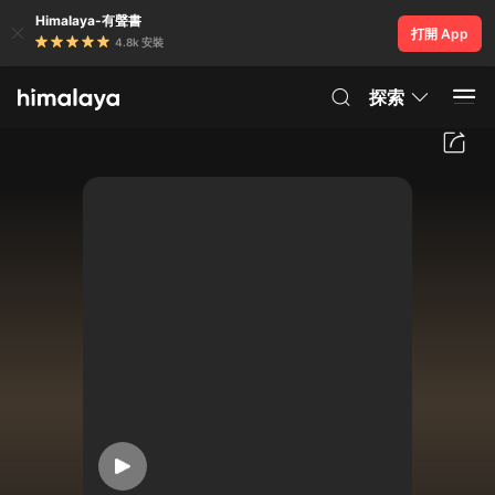
Himalaya-有聲書
打開 App
4.8k 安裝
探索