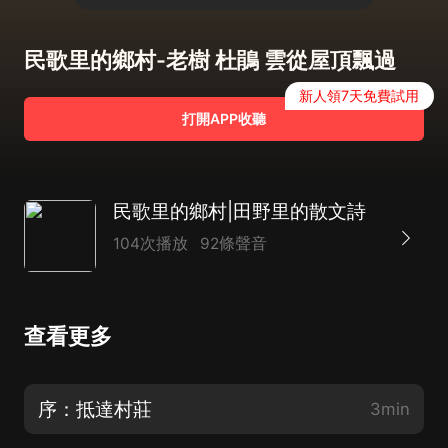
民歌里的鄉村-老樹 杜鵑 雲從屋頂飄過
新人領7天免費試用
打開APP收聽
民歌里的鄉村|田野里的散文詩
104次播放
92條聲音
查看更多
序：抵達村莊
3min