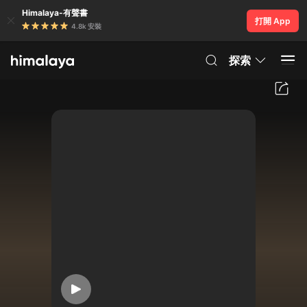
Himalaya-有聲書
打開 App
4.8k 安裝
探索