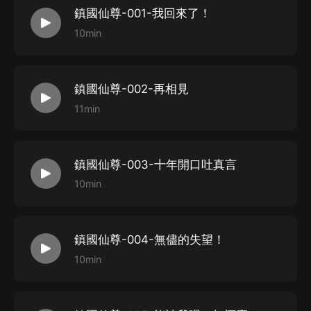
鎮國仙尊-001-我回來了！
3、如在充值／購買環節遇到問題，您可通過頁面右上方
10min
按鈕，將頁面分享至微信內使用微信支付完成購買。
4、在購買過程中，如果您有任何問題，可以按以下步驟
谘詢在線客服：
鎮國仙尊-002-再相見
第一步：您可在喜馬拉雅APP【賬號-聯系客服】中谘詢
11min
在線客服；
第二步：如果您無法聯系上APP內在線客服，可關注
鎮國仙尊-003-十年開口吐真言
【喜馬拉雅APP】公眾號，通過下方菜單欄里【我的-在
10min
線客服】谘詢在線客服；
第三步：如果在線客服都未取得聯系，也可撥打客服電
話：400-838-5616
鎮國仙尊-004-無儘的失望！
10min