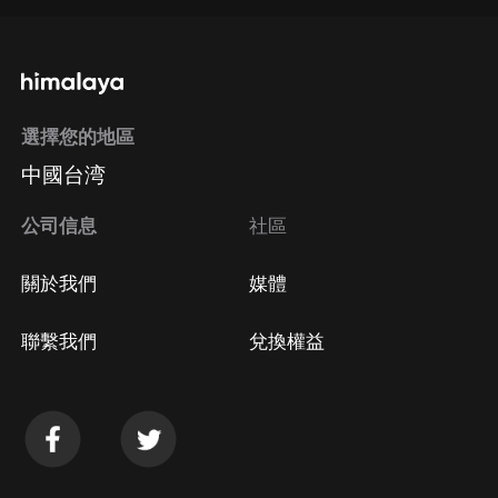
通過手機端訂閱如何取消？
選擇您的地區
Apple Store取消訂閱
中國台湾
方法
Google Play取消訂閱方法
公司信息
社區
關於我們
媒體
聯繫我們
兌換權益