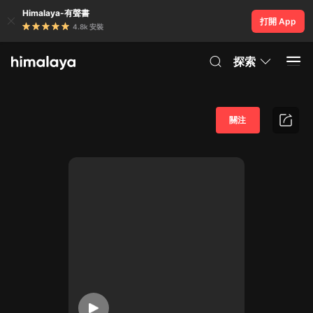
Himalaya-有聲書
打開 App
4.8k 安裝
探索
關注