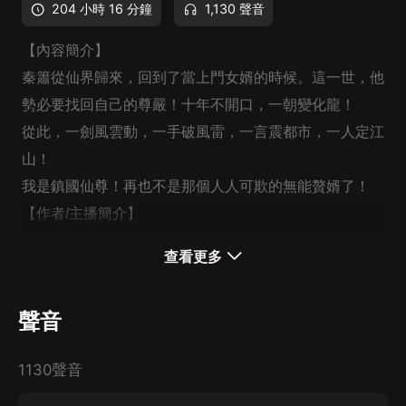
204 小時 16 分鐘
1,130 聲音
【內容簡介】
秦簫從仙界歸來，回到了當上門女婿的時候。這一世，他
勢必要找回自己的尊嚴！十年不開口，一朝變化龍！
從此，一劍風雲動，一手破風雷，一言震都市，一人定江
山！
我是鎮國仙尊！再也不是那個人人可欺的無能贅婿了！
【作者/主播簡介】
作者：雪域孤狼
查看更多
主播：聲聲空間
【購買須知】
聲音
1、本作品為付費有聲書，前40集為免費試聽，購買成功
后，即可收聽，可下載重復收聽。
1130聲音
2、版權歸原作者所有，嚴禁翻錄成任何形式，嚴禁在任
何第三方平臺傳播，違者將追究其法律責任。