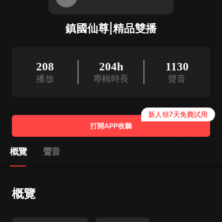
鎮國仙尊|精品雙播
208
204h
1130
播放
專輯時長
聲音
新人領7天免費試用
打開APP收聽
概覽
聲音
概覽