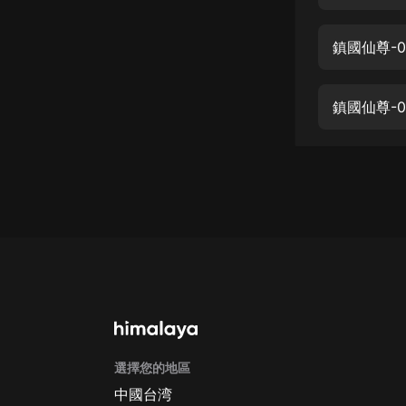
經典名著
人物傳記
鎮國仙尊-0
電影
生活
鎮國仙尊-0
英語
日語
課程
少兒教育
二次元
教育培訓
IT科技
選擇您的地區
汽車
中國台湾