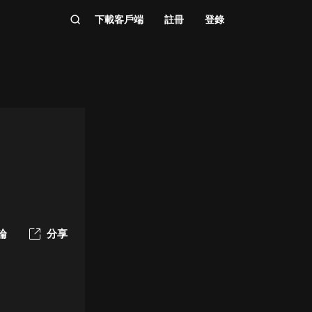
下載客戶端
註冊
登錄
論
分享