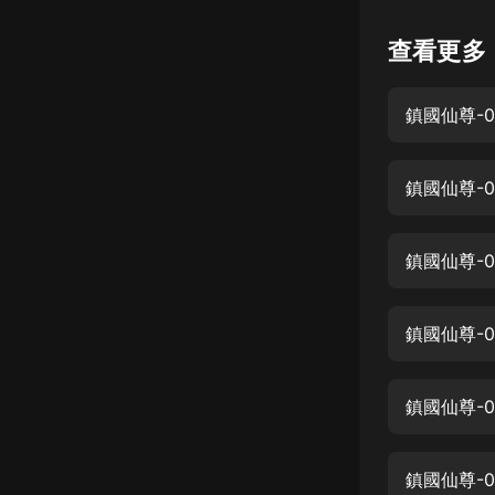
懸疑
查看更多
科幻
鎮國仙尊-0
好書精講
外語
鎮國仙尊-0
耽美
認知思維
鎮國仙尊-
人文
音樂
鎮國仙尊-
粵語
鎮國仙尊-
頭條
娛樂
鎮國仙尊-0