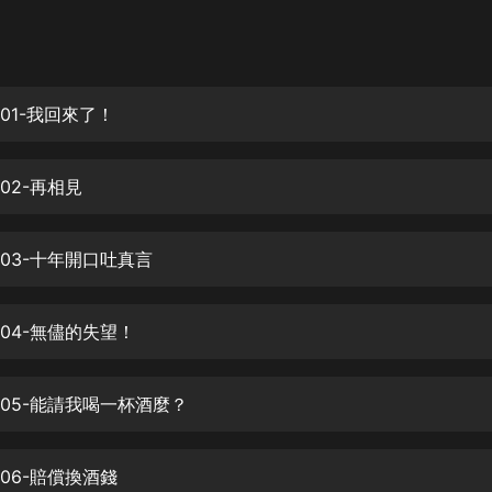
灰姑娘音樂
郭德綱於謙相聲全集
德雲社郭德綱相聲VIP
01-我回來了！
安全警長啦咘啦哆·假期篇|新篇章加
更|寶寶巴士故事
02-再相見
寶寶巴士
凡人修仙傳|楊洋主演影視原著|薑廣
濤配音多播版本
003-十年開口吐真言
光合積木
004-無儘的失望！
摸金天師【第一季】（紫襟演播）
有聲的紫襟
005-能請我喝一杯酒麼？
無敵六皇子|爆笑穿越|無敵流皇子|安
燃領銜有聲小說
安燃
06-賠償換酒錢