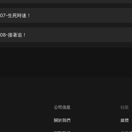
生命科學篇1-2·猴子警長科學探案記|
寶寶巴士科普
寶寶巴士
07-生死時速！
【新民間劇場】我的老千江湖｜ 有聲
的紫襟｜ 魔幻千手
08-接著追！
有聲的紫襟
《夜色鋼琴曲》
夜色鋼琴曲趙海洋
太荒吞天訣丨熱血玄幻丨紫襟領銜有
聲劇
有聲的紫襟
嫡女貴嫁 | 一刀蘇蘇團隊制作 | 古言
宮鬥重生爽文 多人有聲劇
公司信息
社區
一刀蘇蘇
中國大案紀實 | 每日一驚案！真實案
關於我們
媒體
件恐怖刑偵尚文
大舌頭尚文