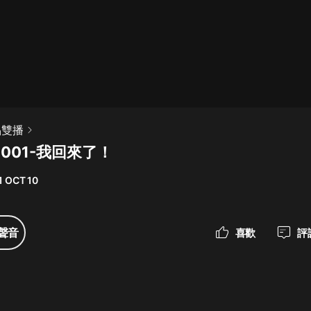
最佳女婿｜都市異能多人有聲劇｜一
種侃侃｜有聲小說
一種侃侃
米小圈上學記:一二三年級 | 暢銷出版
品雙播
物
001-我回來了！
米小圈
1 OCT 10
破壞者聯盟篇1-4季·猴子警長科學探
案記|寶寶巴士
寶寶巴士
聲音
喜歡
評
大奉打更人丨頭陀淵領銜多人有聲
劇|暢聽全集|王鶴棣、田曦薇主演影
視劇原著|賣報小郎君
頭陀淵講故事
總有這樣的歌只想一個人聽