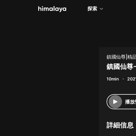
探索
全部
小說
個人成長
鎮國仙尊|精
相聲評書
鎮國仙尊-
兒童
10min
202
歷史
情感治愈
播放
健康養生
商業財經
詳細信息
廣播劇