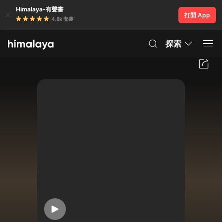
Himalaya-有聲書
打開 App
4.8k 安裝
探索