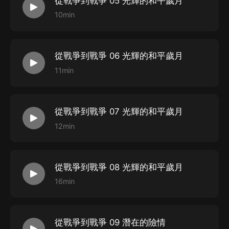
從戰爭到戰爭 05 光輝的和平歲月
10min
《晦暗不明的戰爭》，講述了他在1939年9月3日英國對
德宣戰后，他以新任海軍大臣的身份在海軍部最初幾個月
的視事情況。重點敘述了他如何不失時機地建立了商船護
從戰爭到戰爭 06 光輝的和平歲月
航制度，有效地減少了商船在海上的損失，捍衛了大英帝
11min
國的經濟命脈，另外也談到了挪威戰事的失利。這時的戰
爭之所以被稱為“晦暗不明的戰爭”，是因為英德兩個交戰
國除海上的潛艇戰之外，在陸地上並無大面積的直接衝
從戰爭到戰爭 07 光輝的和平歲月
突。結尾部分記述了1940年5月張伯倫內閣的政治危機和
12min
倒臺、和他自己登上首相寶座后的躊躇滿志。全卷的主題
詞是“英語民族如何由於他們的不明智、麻痹大意和好心
從戰爭到戰爭 08 光輝的和平歲月
腸而聽任惡人重新武裝”。
16min
第二卷《最光輝的時刻》（1940年5月一1940年底）追
述1940年夏秋兩季發生的重大歷史事件。重點敘述納粹
德國對歐洲的征服，以及英國人民所進行的不屈不撓的英
從戰爭到戰爭 09 潛在的險情