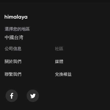
禮中終於結成強大的政治軍事同盟，從根本上改變了同法
西斯勢力的力量對比。該卷的主題詞是“英國人怎樣歷儘
通過手機端訂閱如何取消？
艱辛繼續作戰，直到蘇聯和美國參加這場大戰”。上部
《德國東進》（1941年1月一6月）敘述不列顛怎樣有效
選擇您的地區
地扼制了德寇對英倫三島點燃的戰火的蔓延及其英軍對意
Apple Store取消訂閱
中國台湾
屬非洲帝國的征服。由於非洲是英國和敵方唯一能夠在陸
方法
Google Play取消訂閱方法
地上週旋的一個地方。因此非洲戰事便成為丘吉爾著意敘
公司信息
社區
述的重點。這時他們誠意聯合巴爾干諸國和土耳其共同抵
禦敵人。6月22日德寇進攻蘇聯，致使戰場由西線轉向東
關於我們
媒體
線，丘吉爾拋棄同蘇聯意識形態的長期爭執，發表廣播講
聯繫我們
兌換權益
話，支持蘇聯抗擊德寇的鬥爭，揭露希特勒試圖在打垮蘇
聯后試圖再調轉槍頭對準英國的罪惡陰謀，同蘇聯結成反
法西斯同盟。不久，他便把美國人支援他們的物資調拔給
蘇俄，這無疑是積極的，值得肯定的。但這里必須指出的
是丘吉爾在撰寫本卷時對蘇聯抗戰功績的評價並不公正，