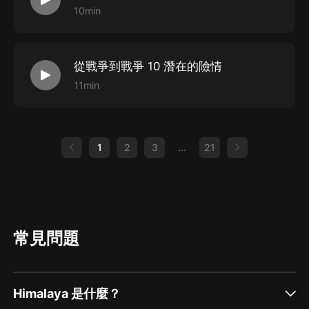
勇抵抗。敘述丘吉爾面對德國法西斯咄咄逼人的軍事進
10min
攻，如何以頑強的政治毅力激勵荷蘭、比利時和法國政府
抗戰到底的決心，及其在荷蘭、比利時相繼落入希特勒的
魔爪之后企圖挽回法國敗局的種種努力。並詳細敘述了他
從戰爭到戰爭 10 潛在的險情
如何以“偉大的倫敦精神”頑強抗擊德寇，打退了德寇的進
11min
攻，有效地捍衛了英倫三島的獨立和尊嚴，造就了20世
紀英國史上這一“最光輝的時刻”。上部《法國的淪陷》敘
述1940年夏季荷蘭、比利時落入敵手之后，法國政府節
1
2
3
...
21
節敗北、束手無策的歷史慘象。丘吉爾為了挽回法國的敗
局，在這短短的一段時間內，曾前后5次抵法蘭西同法國
領導人磋商對策，由於法國領導人的怯懦，急於投降，對
英法聯盟積極倡議不該有的惡意，很快葬送了法國人民的
常見問題
抗敵意志，從而給英倫三島帶來了滅頂之災。由於丘吉爾
成功地指揮了著名的敦刻爾克大撤退，有效地保存了英軍
實力，在數月后的英倫之戰中發揮了極其重要的作用。下
Himalaya 是什麼？