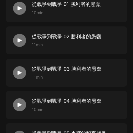
從戰爭到戰爭 01 勝利者的愚蠢
《勝利與悲劇》Triumph and Tragedy（1944年6月
10min
-1945年8月世界大戰結束）
第一卷《風雲緊急》（1919年一1940年5月）追述戰爭
的根源與形成，導致第二次世界大戰的一系列重要的歷史
從戰爭到戰爭 02 勝利者的愚蠢
事件；追述他在1919年《凡爾賽和約》簽訂以后到1940
11min
年5月10日他“臨危受命”組織聯合政府這段時間內，如何
堅持不懈地敦促英國重整軍備，幫助政府徹底認清了希特
從戰爭到戰爭 03 勝利者的愚蠢
勒的真實面目，下定了同德國法西斯血戰到底的決心，力
11min
挽狂瀾，開始把英國人民引向了光明的勝利之路。上部
《從戰爭到戰爭》追述第萬友莎娜大戰后，英法美為代表
的“勝利的協約國”，面對德國法西斯的倒行逆施和違約行
從戰爭到戰爭 04 勝利者的愚蠢
為，如何姑息養奸，喪失了和平的根基，無形中把自己推
10min
向了新的“戰爭的邊緣”。他對張伯倫政府1938年9月炮制
的“慕尼黑陰謀”深惡痛絕，不惜冒著被人視為戰爭販子的
政治風險，對此進行了堅決的抵制和無情的抨擊。下部