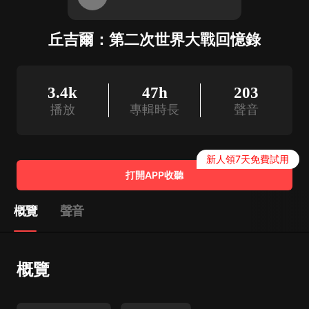
丘吉爾：第二次世界大戰回憶錄
3.4k
47h
203
播放
專輯時長
聲音
新人領7天免費試用
打開APP收聽
概覽
聲音
概覽