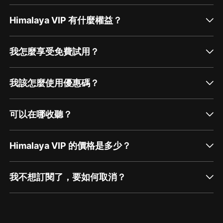
卷《單獨作戰》重點描述了英德空軍在空中的作戰情況。
多少年后丘吉爾在談到英國空軍的光輝業績時，還不無自
Himalaya VIP 有什麼權益？
豪地說：“在英國史上從來没有過像這樣如此多的人從如
此少的人那里飽受恩惠。”（《序言》）另外還詳細敘述
我怎麼享受免費試用？
了雙方運用科學技術進行雷達戰和反雷達戰的所謂“巫術
戰”的情況。由於他們同仇敵汽的抗敵決心和不屈不撓的
我該怎麼使用優惠碼？
戰鬥精神，博得了世界上廣大的反法西斯人民充分的同情
和欽佩。這時，在羅斯福總統的努力下，美國國會毅然拋
可以在哪收聽？
棄一貫的“隔岸觀火”的孤立主義政策，通過了“租借法
案”，大大鼓舞了英國人民的鬥志。同時“英倫之戰”的勝利
Himalaya VIP 的價格是多少？
也給一些戰敗國帶來了民族復興的希望之光。該卷的主題
詞是“英國人民怎樣單獨堅守堡壘直至過去半盲的人們做
我不想訂閱了，要如何取消？
好一半的準備”。 [1]
第三卷《偉大的同盟》（1941年）敘述德寇進攻蘇俄，
通過網頁端訂閱如何取消？
點擊這裡
日本偷襲珍珠港，致使英國政府同蘇美兩國在血與火的洗