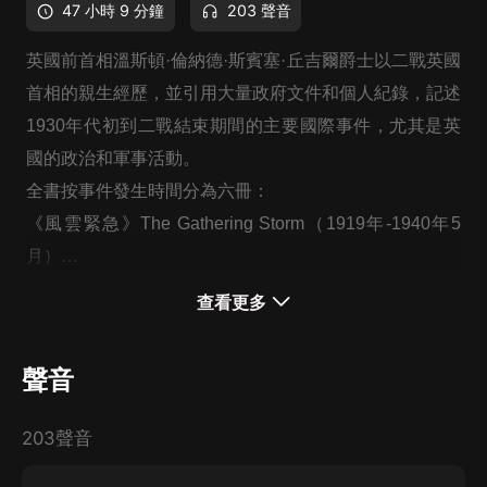
47 小時 9 分鐘
203 聲音
英國前首相溫斯頓·倫納德·斯賓塞·丘吉爾爵士以二戰英國
首相的親生經歷，並引用大量政府文件和個人紀錄，記述
1930年代初到二戰結束期間的主要國際事件，尤其是英
國的政治和軍事活動。
全書按事件發生時間分為六冊：
《風雲緊急》The Gathering Storm（1919年-1940年5
月）
《最光輝的時刻》The Finest Hour（1940年5月-1940年
查看更多
底）
《偉大的同盟》The Grand Alliance（1941年）
聲音
《命運的關鍵》The Hinge of Fate（1942年-1943年5
月）
203聲音
《緊縮包圍圈》Closing the Ring（1943年6月-1944年6
月）