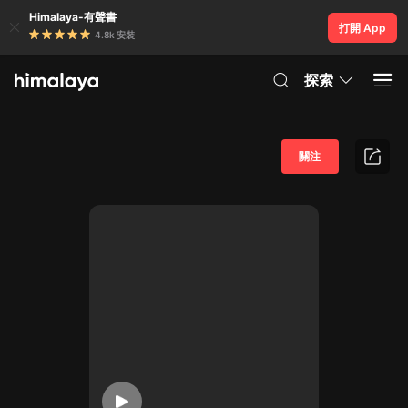
Himalaya-有聲書
打開 App
4.8k 安裝
探索
關注