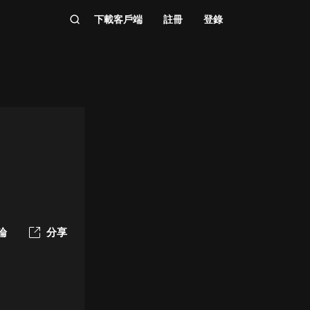
下載客戶端
註冊
登錄
論
分享