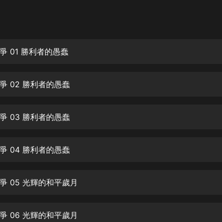
灰姑娘音樂
郭德綱於謙相聲全集
德雲社郭德綱相聲VIP
爭 01 勝利者的愚蠢
安全警長啦咘啦哆·假期篇|新篇章加
更|寶寶巴士故事
爭 02 勝利者的愚蠢
寶寶巴士
凡人修仙傳|楊洋主演影視原著|薑廣
濤配音多播版本
爭 03 勝利者的愚蠢
光合積木
爭 04 勝利者的愚蠢
摸金天師【第一季】（紫襟演播）
有聲的紫襟
爭 05 光輝的和平歲月
無敵六皇子|爆笑穿越|無敵流皇子|安
燃領銜有聲小說
安燃
爭 06 光輝的和平歲月