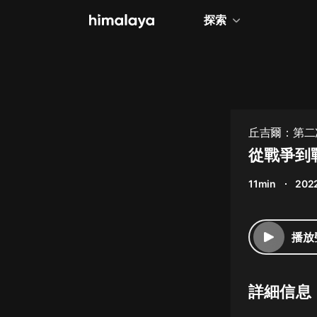
探索
全部
小說
個人成長
丘吉爾：第二
相聲評書
從戰爭到戰
兒童
11min
202
歷史
情感治愈
播放
健康養生
商業財經
詳細信息
廣播劇