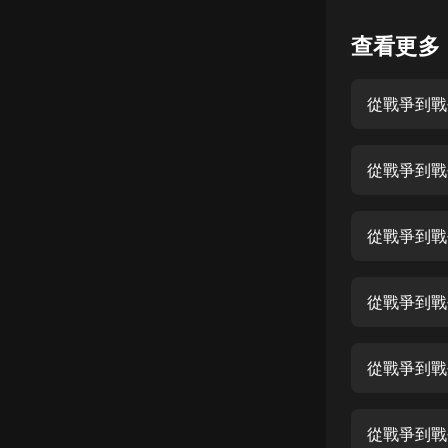
懸疑
查看更多
科幻
從戰爭到戰
好書精講
外語
從戰爭到戰
耽美
認知思維
從戰爭到戰
人文
音樂
從戰爭到戰
粵語
從戰爭到戰
頭條
娛樂
從戰爭到戰