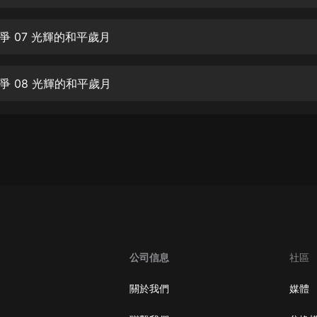
生命科學篇1-2·猴子警長科學探案記|
寶寶巴士科普
寶寶巴士
爭 07 光輝的和平歲月
【新民間劇場】我的老千江湖｜ 有聲
的紫襟｜ 魔幻千手
爭 08 光輝的和平歲月
有聲的紫襟
《夜色鋼琴曲》
夜色鋼琴曲趙海洋
太荒吞天訣丨熱血玄幻丨紫襟領銜有
聲劇
有聲的紫襟
嫡女貴嫁 | 一刀蘇蘇團隊制作 | 古言
宮鬥重生爽文 多人有聲劇
公司信息
社區
一刀蘇蘇
中國大案紀實 | 每日一驚案！真實案
關於我們
媒體
件恐怖刑偵尚文
大舌頭尚文