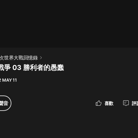
最佳女婿｜都市異能多人有聲劇｜一
種侃侃｜有聲小說
一種侃侃
米小圈上學記:一二三年級 | 暢銷出版
次世界大戰回憶錄
物
爭 03 勝利者的愚蠢
米小圈
2 MAY 11
破壞者聯盟篇1-4季·猴子警長科學探
案記|寶寶巴士
寶寶巴士
聲音
喜歡
評
大奉打更人丨頭陀淵領銜多人有聲
劇|暢聽全集|王鶴棣、田曦薇主演影
視劇原著|賣報小郎君
頭陀淵講故事
總有這樣的歌只想一個人聽