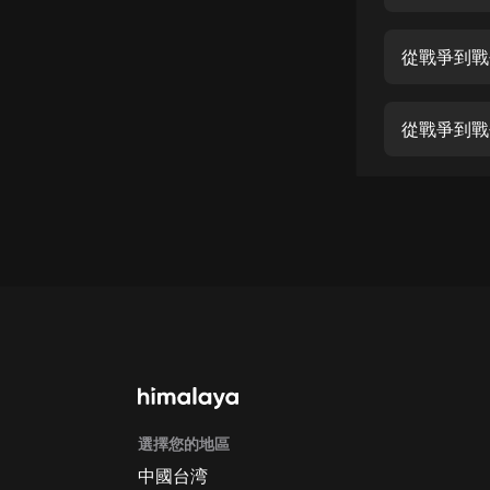
經典名著
人物傳記
從戰爭到戰
電影
生活
從戰爭到戰
英語
日語
課程
少兒教育
二次元
教育培訓
IT科技
選擇您的地區
汽車
中國台湾