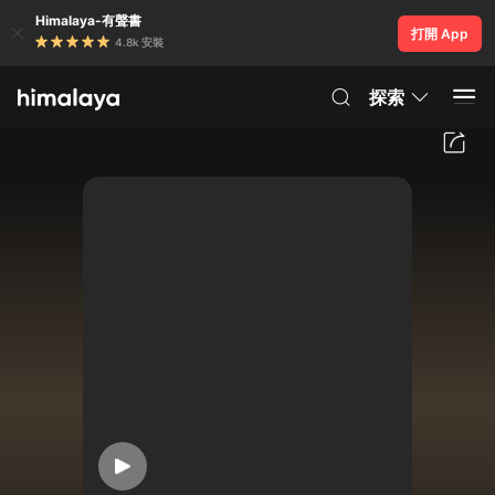
Himalaya-有聲書
打開 App
4.8k 安裝
探索