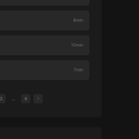
8min
10min
7min
3
...
6