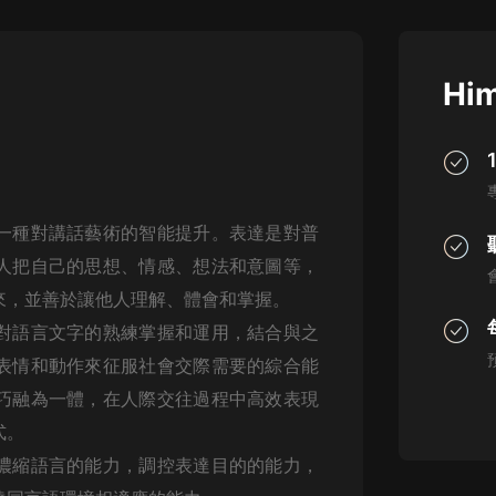
灰姑娘音樂
郭德綱於謙相聲全集
Him
德雲社郭德綱相聲VIP
安全警長啦咘啦哆·假期篇|新篇章加
更|寶寶巴士故事
寶寶巴士
一種對講話藝術的智能提升。表達是對普
凡人修仙傳|楊洋主演影視原著|薑廣
濤配音多播版本
人把自己的思想、情感、想法和意圖等，
光合積木
來，並善於讓他人理解、體會和掌握。
對語言文字的熟練掌握和運用，結合與之
摸金天師【第一季】（紫襟演播）
有聲的紫襟
表情和動作來征服社會交際需要的綜合能
巧融為一體，在人際交往過程中高效表現
無敵六皇子|爆笑穿越|無敵流皇子|安
式。
燃領銜有聲小說
安燃
濃縮語言的能力，調控表達目的的能力，