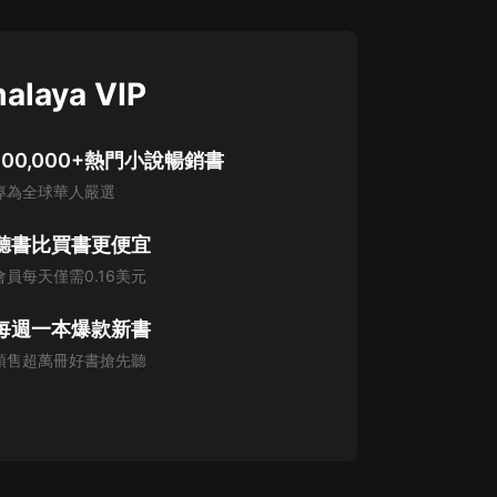
alaya VIP
100,000+熱門小說暢銷書
專為全球華人嚴選
聽書比買書更便宜
會員每天僅需0.16美元
每週一本爆款新書
預售超萬冊好書搶先聽