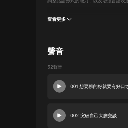
經典名著
調整話語形式的能力，以及增強言語表
人物傳記
查看更多
電影
生活
英語
聲音
日語
課程
52聲音
少兒教育
001 想要聊的好就要有好口
二次元
教育培訓
IT科技
002 突破自己大膽交談
汽車