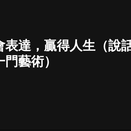
最佳女婿｜都市異能多人有聲劇｜一
種侃侃｜有聲小說
會表達，贏得人生（說
一種侃侃
米小圈上學記:一二三年級 | 暢銷出版
一門藝術）
物
米小圈
破壞者聯盟篇1-4季·猴子警長科學探
案記|寶寶巴士
寶寶巴士
大奉打更人丨頭陀淵領銜多人有聲
劇|暢聽全集|王鶴棣、田曦薇主演影
視劇原著|賣報小郎君
頭陀淵講故事
總有這樣的歌只想一個人聽