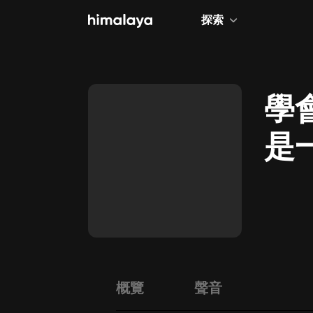
探索
全部
小說
學
個人成長
是
相聲評書
兒童
歷史
情感治愈
健康養生
商業財經
概覽
聲音
廣播劇