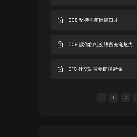
008 堅持不懈磨練口才
009 讓你的社交語言充滿魅力
010 社交語言要簡潔易懂
1
2