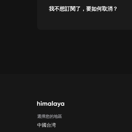
我不想訂閱了，要如何取消？
通過網頁端訂閱如何取消？
點擊這裡
通過手機端訂閱如何取消？
Apple Store取消訂閱方法
G
選擇您的地區
中國台湾