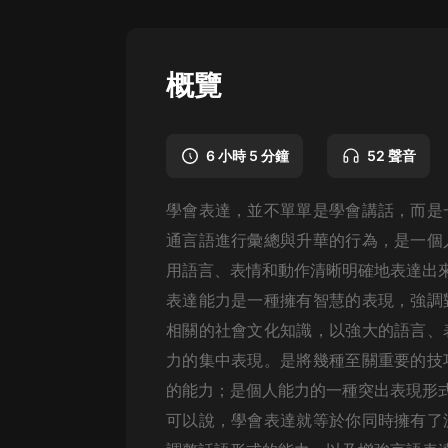
懸疑
科幻
概覽
好書精講
外語
6 小時 5 分鐘
52 聲音
耽美
學會表達，並不單單是學會講話，而是
認知思維
通言語進行彙總與升華的行為，是一個
人文
用語言、表情和動作清晰明確地表達出
音樂
表達能力是一種擁有智慧的表現，強調
相關的社會文化知識，以強大的語言、
粵語
力的集中表現。是將幾種至關重要的技
頭條
的能力；是個人能力的一種突出表現形
娛樂
可以說，學會表達就等於你同時擁有了