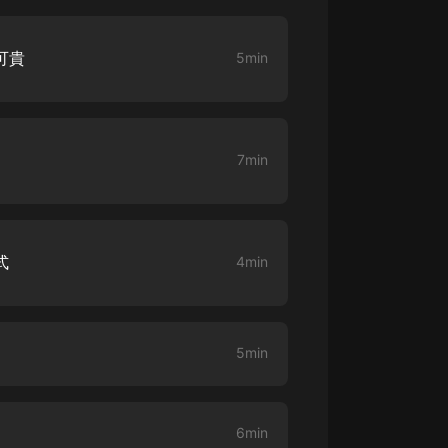
大秦：不裝了，你爹我是秦始皇丨爆
笑穿越丨伍壹劇社多人劇|趙家繼承
可貴
5min
人秦朝
伍壹劇社
詭秘之主 | 多人有聲劇丨同名動畫原
著 | 西幻克蘇魯 | 烏賊作品
8082Audio
7min
重生1980：開局迎娶姐姐閨蜜丨頭
陀淵領銜丨重生八零丨精品多人有聲
劇
頭陀淵講故事
式
4min
成何體統丨雙穿反套路爆笑爽文丨冷
月淺淺&倔強的小紅丨精品多人有聲
劇
o冷月淺淺o
5min
6min