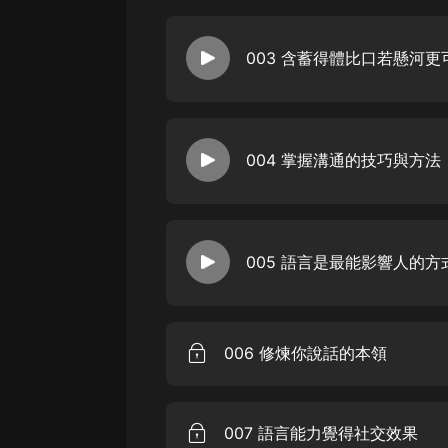
戲曲
旅遊
003 含蓄得體比口若懸河更
免費專區
暢銷書
004 掌握溝通的技巧與方法
其他
005 語言是最能影響人的方
006 修煉你說話的本領
007 語言能力覺得社交效果