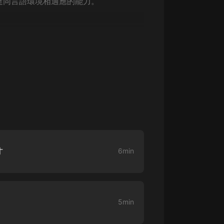
達同言語環境相適應的能力。
生命科學篇1-2·猴子警長科學探案記|
寶寶巴士科普
寶寶巴士
【新民間劇場】我的老千江湖｜ 有聲
的紫襟｜ 魔幻千手
有聲的紫襟
《夜色鋼琴曲》
夜色鋼琴曲趙海洋
太荒吞天訣丨熱血玄幻丨紫襟領銜有
聲劇
有聲的紫襟
才
6min
嫡女貴嫁 | 一刀蘇蘇團隊制作 | 古言
宮鬥重生爽文 多人有聲劇
一刀蘇蘇
5min
中國大案紀實 | 每日一驚案！真實案
件恐怖刑偵尚文
大舌頭尚文